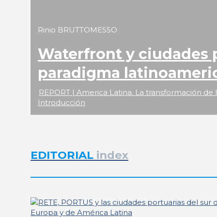
Rinio BRUTTOMESSO
Waterfront y ciudades p
paradigma latinoameri
REPORT | America Latina. La transformación de l
Introducción
EDITORIAL
index