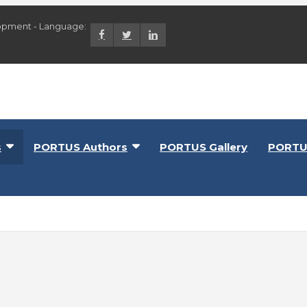
opment - Language:
lopment
s
PORTUS Authors
PORTUS Gallery
PORTU