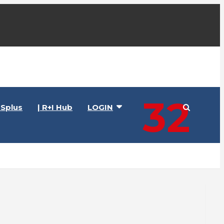
32
Splus
| R+I Hub
LOGIN