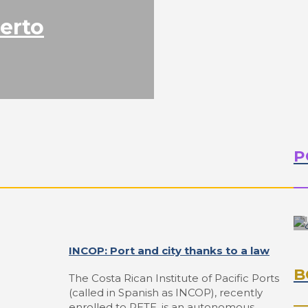
erto
P
INCOP: Port and city thanks to a law
B
The Costa Rican Institute of Pacific Ports
(called in Spanish as INCOP), recently
enrolled to RETE, is an autonomous