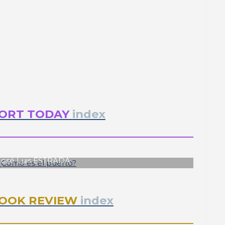
ORT TODAY
index
José Luis ESTRADA
¿Cómo es el puerto?
OOK REVIEW
index