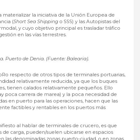
aterializar la iniciativa de la Unión Europea de
ncia (
Short Sea Shipping
o SSS) y las Autopistas del
rmodal, y cuyo objetivo principal es trasladar tráfico
stión en las vías terrestres.
. Puerto de Denia. (Fuente: Balearia).
RoRo respecto de otros tipos de terminales portuarias,
ndidad relativamente reducida, ya que los buques
ies, tienen calados relativamente pequeños. Ello
 hay poca carrera de marea) y la poca necesidad de
adas en puerto para las operaciones, hacen que las
te factibles y rentables en los puertos más
fiesto al hablar de terminales de crucero, es que
ales de carga, pueden/suelen ubicarse en espacios
 en las denominadas zonas puerto-ciudad, o en zonas