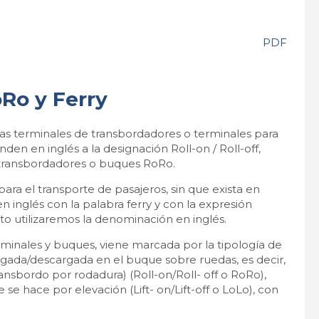
PDF
Ro y Ferry
s terminales de transbordadores o terminales para
den en inglés a la designación Roll-on / Roll-off,
 transbordadores o buques RoRo.
ra el transporte de pasajeros, sin que exista en
n inglés con la palabra ferry y con la expresión
xto utilizaremos la denominación en inglés.
 terminales y buques, viene marcada por la tipología de
argada/descargada en el buque sobre ruedas, es decir,
ansbordo por rodadura) (Roll-on/Roll- off o RoRo),
 se hace por elevación (Lift- on/Lift-off o LoLo), con