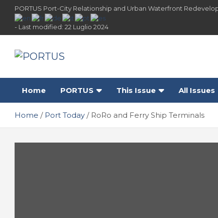
Skip
PORTUS Port-City Relationship and Urban Waterfront Redevelo
to
content
- Last modified: 22 Luglio 2024
PORTUS
Port-city Relationship and Urban Waterfront
Redevelopment
Home
PORTUS
This Issue
All Issues
Home
Port Today
RoRo and Ferry Ship Terminals