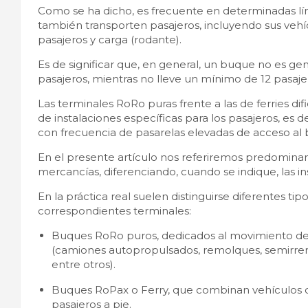
Como se ha dicho, es frecuente en determinadas lí
también transporten pasajeros, incluyendo sus vehíc
pasajeros y carga (rodante).
Es de significar que, en general, un buque no es 
pasajeros, mientras no lleve un mínimo de 12 pasaje
Las terminales RoRo puras frente a las de ferries di
de instalaciones específicas para los pasajeros, es
con frecuencia de pasarelas elevadas de acceso al
En el presente artículo nos referiremos predominan
mercancías, diferenciando, cuando se indique, las in
En la práctica real suelen distinguirse diferentes ti
correspondientes terminales:
Buques RoRo puros, dedicados al movimiento de 
(camiones autopropulsados, remolques, semirrem
entre otros).
Buques RoPax o Ferry, que combinan vehículos c
pasajeros a pie.