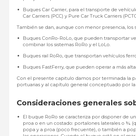
Buques Car Carrier, para el transporte de vehícu
Car Carriers (PCC) y Pure Car Truck Carriers (PCTC
También se dan, aunque con menor presencia, los si
Buques ConRo-RoLo, que pueden transportar ve
combinar los sistemas RoRo y el LoLo.
Buques rail RoRo, que transportan vehículos ferro
Buques FastFerry, que pueden operar a más altas
Con el presente capitulo damos por terminada la par
portuarias y al capítulo general conceptuado por l
Consideraciones generales sob
El buque RoRo se caracteriza por disponer de un
proa o en un costado: portalones laterales o ¾ (
popa y a proa (poco frecuente), o también a popa
las operaciones. Cuando el buque está en el mar 