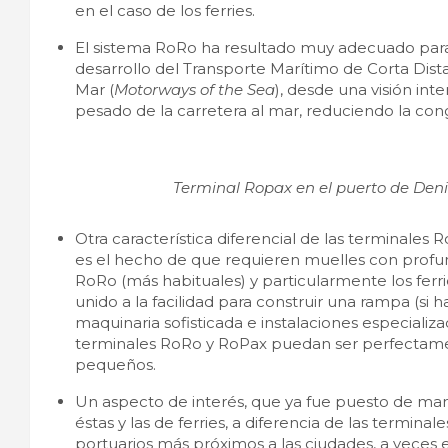
en el caso de los ferries.
El sistema RoRo ha resultado muy adecuado para m
desarrollo del Transporte Marítimo de Corta Dista
Mar (
Motorways of the Sea
), desde una visión inte
pesado de la carretera al mar, reduciendo la conge
Terminal Ropax en el puerto de Denia
Otra característica diferencial de las terminales 
es el hecho de que requieren muelles con profu
RoRo (más habituales) y particularmente los ferr
unido a la facilidad para construir una rampa (si
maquinaria sofisticada e instalaciones especializ
terminales RoRo y RoPax puedan ser perfectamen
pequeños.
Un aspecto de interés, que ya fue puesto de mani
éstas y las de ferries, a diferencia de las termin
portuarios más próximos a las ciudades, a veces