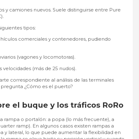
los y camiones nuevos. Suele distinguirse entre Pure
).
guientes tipos:
hículos comerciales y contenedores, pudiendo
viarios (vagones y locomotoras).
 velocidades (más de 25 nudos).
te correspondiente al análisis de las terminales
a pregunta ¿Cómo es el puerto?
re el buque y los tráficos RoRo
a rampa o portalón: a popa (lo más frecuente), a
quarter ramp). En algunos casos existen rampas a
 y lateral, lo que puede aumentar la flexibilidad en
la rampa se eleva hasta su posición vertical y cuando