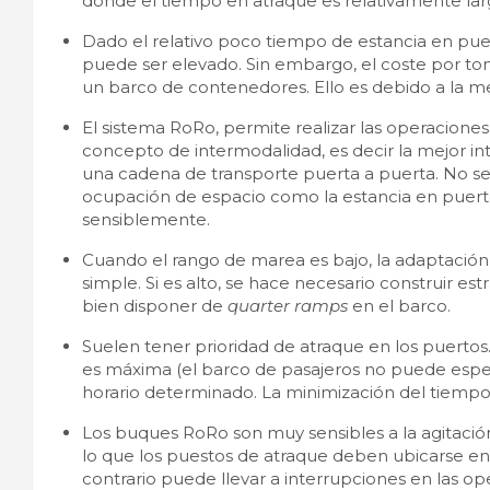
donde el tiempo en atraque es relativamente lar
Dado el relativo poco tiempo de estancia en puert
puede ser elevado. Sin embargo, el coste por to
un barco de contenedores. Ello es debido a la me
El sistema RoRo, permite realizar las operaciones 
concepto de intermodalidad, es decir la mejor in
una cadena de transporte puerta a puerta. No se p
ocupación de espacio como la estancia en puerto
sensiblemente.
Cuando el rango de marea es bajo, la adaptación
simple. Si es alto, se hace necesario construir e
bien disponer de
quarter ramps
en el barco.
Suelen tener prioridad de atraque en los puertos. S
es máxima (el barco de pasajeros no puede espera
horario determinado. La minimización del tiempo 
Los buques RoRo son muy sensibles a la agitación 
lo que los puestos de atraque deben ubicarse en
contrario puede llevar a interrupciones en las o