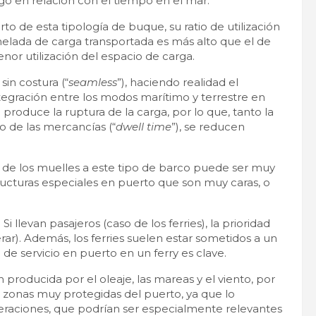
go en relación con el tiempo en el mar.
o de esta tipología de buque, su ratio de utilización
nelada de carga transportada es más alto que el de
nor utilización del espacio de carga.
sin costura (“
seamless
”), haciendo realidad el
tegración entre los modos marítimo y terrestre en
roduce la ruptura de la carga, por lo que, tanto la
 de las mercancías (“
dwell time
”), se reducen
 de los muelles a este tipo de barco puede ser muy
structuras especiales en puerto que son muy caras, o
i llevan pasajeros (caso de los ferries), la prioridad
r). Además, los ferries suelen estar sometidos a un
de servicio en puerto en un ferry es clave.
producida por el oleaje, las mareas y el viento, por
 zonas muy protegidas del puerto, ya que lo
peraciones, que podrían ser especialmente relevantes