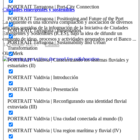
PORTRAIT Tarragona | Port-City Connection
Ciudades emergentes y sostenibles
PORTRAIT Tarragona | Positioning and Future of the Port
La siguiente es una sucesiva compilación y asociación de diversos
artículos surgidos de la información de la Iniciativa de Ciudades
PORTRAIT Tarragona | Presentation
Emergentes y Sostenibles (ICES), bajo la idea de difundir un
conjunto de ideas, procesos y actividades generados por el Banco ...
PORTRAIT Tarragona | Sustainability and Urban
14 Ottobre 2015
-
Latinas
Transformation
Olaf Merk
PORTRAIT Valdivia | Caracterizando los sistemas fluviales y
estuariales (II)
PORTRAIT Valdivia | Introducción
PORTRAIT Valdivia | Presentación
PORTRAIT Valdivia | Reconfigurando una identidad fluvial
extraviada (III)
PORTRAIT Valdivia | Una ciudad conectada al mundo (I)
PORTRAIT Valdivia | Una region marítima y fluvial (IV)