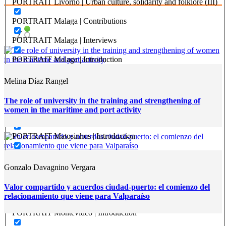
PORTRAIT Livorno | Urban culture, solidarity and folklore (III)
PORTRAIT Malaga | Contributions
PORTRAIT Malaga | Interviews
PORTRAIT Malaga | Introduction
PORTRAIT Malaga | Past Present Future
Melina Díaz Rangel
PORTRAIT Matosinhos | Contributions
The role of university in the training and strengthening of
women in the maritime and port activity
PORTRAIT Matosinhos | Interviews
PORTRAIT Matosinhos | Introduction
PORTRAIT Montevideo | City and Port in numbers (III)
Gonzalo Davagnino Vergara
PORTRAIT Montevideo | Contributions (II)
Valor compartido y acuerdos ciudad-puerto: el comienzo del
PORTRAIT Montevideo | Interviews (I)
relacionamiento que viene para Valparaíso
PORTRAIT Montevideo | Introduction