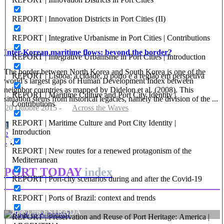
REPORT | Innovation Districts in Port Cities (II)
REPORT | Integrative Urbanisme in Port Cities | Contributions
Inter-Korean maritime flows: beyond the border?
REPORT | Integrative Urbanisme in Port Cities | Introduction
The border between North Korea and South Korea is one of the
REPORT | Lisboa: a cidade, o porto e a região em perspetiva
world’s largest gaps of Human Development Index between
neighbor countries as mapped by Didelon et al. (2008). This
REPORT | Maritime Culture and Port City Identity |
situation stems from historical legacies, namely the division of the ...
Contributions
20 Ottobre 2015
-
Across the Waves
REPORT | Maritime Culture and Port City Identity |
1
Introduction
2
›
REPORT | New routes for a renewed protagonism of the
Mediterranean
PORT TODAY
index
REPORT | Port-city scenarios during and after the Covid-19
REPORT | Ports of Brazil: context and trends
José Luis ESTRADA
REPORT | Preservation and Reuse of Port Heritage: America |