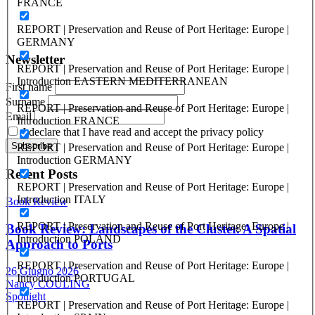
FRANCE
ISSN: 1825-9561 (print)
Registration at the Tribunale di Venezia under no. 1502
REPORT | Preservation and Reuse of Port Heritage: Europe |
(07.03.2005)
GERMANY
Newsletter
REPORT | Preservation and Reuse of Port Heritage: Europe |
Introduction EASTERN MEDITERRANEAN
First name
Surname
REPORT | Preservation and Reuse of Port Heritage: Europe |
Email
Introduction FRANCE
I declare that I have read and accept the privacy policy
REPORT | Preservation and Reuse of Port Heritage: Europe |
Introduction GERMANY
Recent Posts
REPORT | Preservation and Reuse of Port Heritage: Europe |
Introduction ITALY
Book Review
REPORT | Preservation and Reuse of Port Heritage: Europe |
Book Review: Landscapes of the Cluster. A Spatial
Introduction POLAND
Approach to Ports
REPORT | Preservation and Reuse of Port Heritage: Europe |
26 Giugno 2026
Introduction PORTUGAL
Nancy COULING
Spotlight
REPORT | Preservation and Reuse of Port Heritage: Europe |