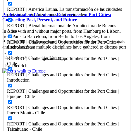
REPORT | America Latina. La transformación de las ciudades
portuarias | Organizaciones internacionales
Professional and Academic Conferences on Port Cities:
Connecting Past, Present, and Future
REPORT | Bienal Internacional de Arquitectura de Buenos
Aires
In cities with and without major ports, from Hamburg to Lisbon,
from Paris to Barcelona, from Berlin to Los Angeles, from
Barranquilla to Havana, from Durban to Dublin, port professionals
REPORT | Challenges and Opportunities for the Port Cities |
and scholars from multiple disciplines have gathered to discuss port
Castro - Chile
...
14 Ottobre 2015
-
PortCultures
REPORT | Challenges and Opportunities for the Port Cities |
Chile
Lisa Diedrich
REPORT | Challenges and Opportunities for the Port Cities |
Introduction
REPORT | Challenges and Opportunities for the Port Cities |
Iquique - Chile
REPORT | Challenges and Opportunities for the Port Cities |
Puerto Montt - Chile
REPORT | Challenges and Opportunities for the Port Cities |
Talcahuano - Chile