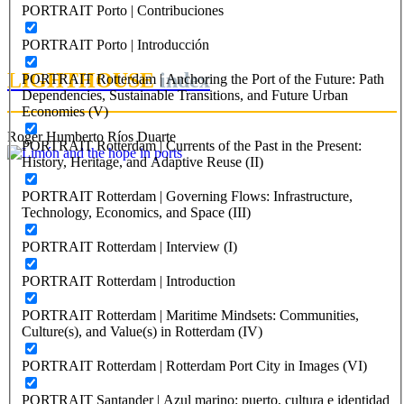
PORTRAIT Porto | Contribuciones
PORTRAIT Porto | Introducción
LIGHTHOUSE
index
PORTRAIT Rotterdam | Anchoring the Port of the Future: Path
Dependencies, Sustainable Transitions, and Future Urban
Economies (V)
Roger Humberto Ríos Duarte
PORTRAIT Rotterdam | Currents of the Past in the Present:
History, Heritage, and Adaptive Reuse (II)
PORTRAIT Rotterdam | Governing Flows: Infrastructure,
Technology, Economics, and Space (III)
PORTRAIT Rotterdam | Interview (I)
PORTRAIT Rotterdam | Introduction
PORTRAIT Rotterdam | Maritime Mindsets: Communities,
Culture(s), and Value(s) in Rotterdam (IV)
PORTRAIT Rotterdam | Rotterdam Port City in Images (VI)
PORTRAIT Santander | Azul marino: puerto, cultura e identidad