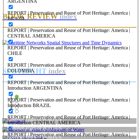
ARGENTINA
¿Qué es el puerto?
REPORT | Preservation and Reuse of Port Heritage: America |
BOOK REVIEW
index
BRAZIL
REPORT | Preservation and Reuse of Port Heritage: America |
CENTRAL AMERICA
REPORT | Preservation and Reuse of Port Heritage: America |
CHILE
REPORT | Preservation and Reuse of Port Heritage: America |
SPOTLIGHT
index
COLOMBIA
REPORT | Preservation and Reuse of Port Heritage: America |
Introduction ARGENTINA
REPORT | Preservation and Reuse of Port Heritage: America |
Introduction BRAZIL
REPORT | Preservation and Reuse of Port Heritage: America |
Editorial Team of PORTUS
Introduction CENTRAL AMERICA
Editorial Team of PORTUS
Europort
REPORT | Preservation and Reuse of Port Heritage: America |
Editorial Team of PORTUS