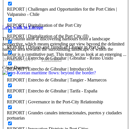
REPORT | Challenges and Opportunities for the Port Cities |
Valparaiso - Chile
REPORT | Digitalization of the Port City
Let’s walk to Europe
REPORT | Digitalization of the Port City (II)
This column aims at discovering harbours from a landscape
perspective, which means extending our view beyond the delimited
REPORT | Drivers and Trends of Change in Port City
harbour area towards the surrounding landscape of which the
harbour is a constitutive part. This time, let us look at an emerging ...
REPORT | Estrecho de Gibraltar | Gibraltar - Reino Unido
20 Ottobre 2015
-
PortScapes
César Ducruet
REPORT | Estrecho de Gibraltar | Introducción
REPORT | Estrecho de Gibraltar | Tangier - Marruecos
REPORT | Estrecho de Gibraltar | Tarifa - España
REPORT | Governance in the Port-City Relationship
REPORT | Grandes canales internacionales, puertos y ciudades
portuarias
REPORT | Innovation Districts in Port Cities