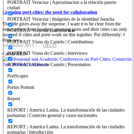
PORTRAIT Veracruz | Aproximacion a la relación puerto
ciudad
Greening port-cities: the need for collaboration
PORTRAIT Veracruz | Imágenes de la identidad Joracha
The title gives away the suspense. I want it to be clear from the
outset where I am heading: greening ports and their cities can only
PORTRAIT Veracruz | Introduction
succeed if cities and ports work on this together. Put differently: I
think we ...
PORTRAIT Viana do Castelo | Contributions
14 Ottobre 2015
-
OECD
PORTRAIT Viana do Castelo | Interviews
Carola HEIN
PORTRAIT Viana do Castelo | Presentation
PortScapes
Portus Portrait
Report
REPORT | America Latina. La transformación de las ciudades
portuarias | Contexto general y casos nacionales
REPORT | America Latina. La transformación de las ciudades
portuarias | Introducción