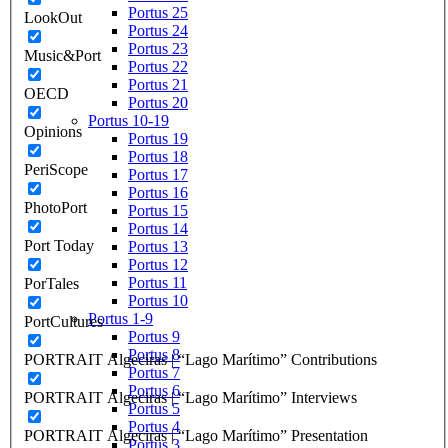
Portus 25
LookOut
Portus 24
Portus 23
Music&Port
Portus 22
Portus 21
OECD
Portus 20
Portus 10-19
Opinions
Portus 19
Portus 18
PeriScope
Portus 17
Portus 16
PhotoPort
Portus 15
Portus 14
Port Today
Portus 13
Portus 12
Portus 11
PorTales
Portus 10
Portus 1-9
PortCultures
Portus 9
Portus 8
PORTRAIT Algeciras | “Lago Marítimo” Contributions
Portus 7
Portus 6
PORTRAIT Algeciras | “Lago Marítimo” Interviews
Portus 5
Portus 4
PORTRAIT Algeciras | “Lago Marítimo” Presentation
Portus 3