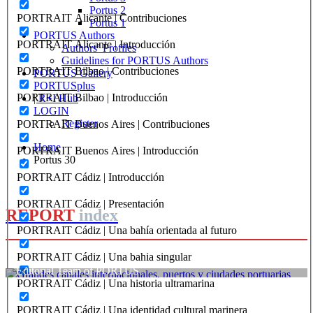
Portus 2
PORTRAIT Alicante | Contribuciones
Portus 1
PORTUS Authors
PORTRAIT Alicante | Introducción
Authors’ Profiles
Guidelines for PORTUS Authors
PORTRAIT Bilbao | Contribuciones
PORTUS Gallery
PORTUSplus
PORTRAIT Bilbao | Introducción
| R+I Hub
LOGIN
Register
PORTRAIT Buenos Aires | Contribuciones
Home
PORTRAIT Buenos Aires | Introducción
Portus 30
PORTRAIT Cádiz | Introducción
PORTRAIT Cádiz | Presentación
REPORT
index
PORTRAIT Cádiz | Una bahía orientada al futuro
PORTRAIT Cádiz | Una bahia singular
Editorial Team of PORTUS
PORTRAIT Cádiz | Una historia ultramarina
Grandes canales
PORTRAIT Cádiz | Una identidad cultural marinera