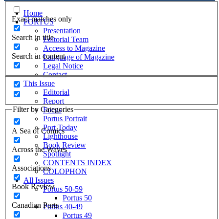
Home
Exact matches only
PORTUS
Presentation
Search in title
Editorial Team
Access to Magazine
Search in content
Language of Magazine
Legal Notice
Contact
This Issue
Editorial
Report
Filter by Categories
Focus
Portus Portrait
Port Today
A Sea of Comics
Lighthouse
Book Review
Across the Waves
Spotlight
CONTENTS INDEX
Associations
COLOPHON
All Issues
Book Review
Portus 50-59
Portus 50
Canadian Ports
Portus 40-49
Portus 49