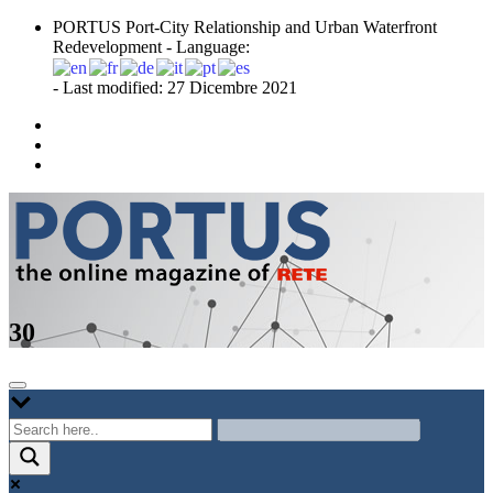
Skip
PORTUS Port-City Relationship and Urban Waterfront
to
Redevelopment - Language:
content
- Last modified: 27 Dicembre 2021
Port-city Relationship and Urban Waterfront Redevelopment
PORTUS
30