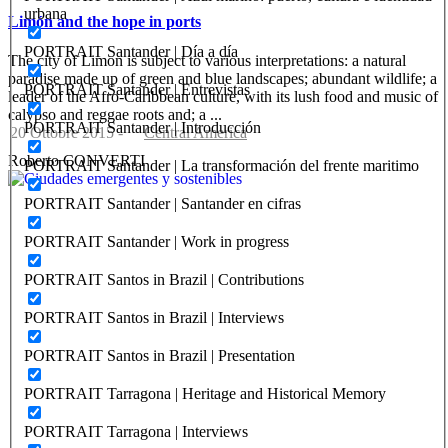
urbana
Limón and the hope in ports
PORTRAIT Santander | Día a día
The city of Limon is subject to various interpretations: a natural
paradise made up of green and blue landscapes; abundant wildlife; a
PORTRAIT Santander | Entrevistas
leader of the Afro-Caribbean culture, with its lush food and music of
calypso and reggae roots and; a ...
PORTRAIT Santander | Introducción
20 Ottobre 2015
-
Central America
Roberto CONVERTI
PORTRAIT Santander | La transformación del frente maritimo
PORTRAIT Santander | Santander en cifras
PORTRAIT Santander | Work in progress
PORTRAIT Santos in Brazil | Contributions
PORTRAIT Santos in Brazil | Interviews
PORTRAIT Santos in Brazil | Presentation
PORTRAIT Tarragona | Heritage and Historical Memory
PORTRAIT Tarragona | Interviews