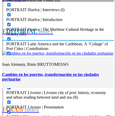
Imágenes para la historia. La construcción de los grandes
REPORT | Grandes canales internacionales, puertos y ciudades
portuarias
canales de navegación
PORTRAIT Huelva | Interviews (I)
REPORT | Grandes canales internacionales, puertos y ciudades
PORTRAIT Huelva | Introduction
portuarias
PORTRAIT Huelva | The Maritime Cultural Heritage in the
EDITORIAL
index
History (III)
PORTRAIT Latin America and the Caribbean. A ‘Collage’ of
Port Cities | Contributions
PORTRAIT Latin America and the Caribbean. A ‘Collage’ of
Port Cities | Presentation
Joan Alemany, Rinio BRUTTOMESSO
PORTRAIT Livorno | Inteviews (I)
Cambios en los puertos, transformación en las ciudades
portuarias
PORTRAIT Livorno | Introduction
PORTRAIT Livorno | Livorno city of port: history, economy
and urban reading between land and sea (II)
PORTRAIT Livorno | Presentation
FOCUS
index