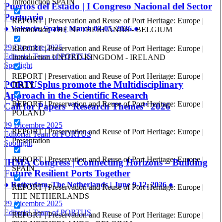
Introduction SPAIN
Puertos del Estado | I Congreso Nacional del Sector
Portuario
REPORT | Preservation and Reuse of Port Heritage: Europe |
● Valencia, Spain | March 03-05, 2026 ●
Introduction THE NETHERLANDS - BELGIUM
29 Dicembre 2025
REPORT | Preservation and Reuse of Port Heritage: Europe |
Editorial Team of PORTUS
Introduction UNITED KINGDOM - IRELAND
Spotlight
REPORT | Preservation and Reuse of Port Heritage: Europe |
PORTUSplus promote the Multidisciplinary
ITALY
Approach in the Scientific Research
REPORT | Preservation and Reuse of Port Heritage: Europe |
Call for Papers “Research Themes” 2026
POLAND
29 Dicembre 2025
REPORT | Preservation and Reuse of Port Heritage: Europe |
Editorial Team of PORTUS
Presentation
Spotlight
REPORT | Preservation and Reuse of Port Heritage: Europe |
IHMA Congress | Connecting Horizons – Building
SPAIN
Future Resilient Ports Together
● Rotterdam, The Netherlands | June 9-12, 2026 ●
REPORT | Preservation and Reuse of Port Heritage: Europe |
THE NETHERLANDS
29 Dicembre 2025
Editorial Team of PORTUS
REPORT | Preservation and Reuse of Port Heritage: Europe |