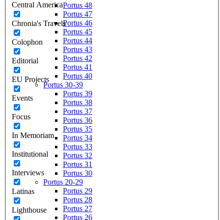
Central America
Portus 48
Portus 47
Portus 46
Chronia's Travels
Portus 45
Portus 44
Colophon
Portus 43
Portus 42
Editorial
Portus 41
Portus 40
EU Projects
Portus 30-39
Portus 39
Events
Portus 38
Portus 37
Focus
Portus 36
Portus 35
In Memoriam
Portus 34
Portus 33
Institutional
Portus 32
Portus 31
Interviews
Portus 30
Portus 20-29
Portus 29
Latinas
Portus 28
Portus 27
Lighthouse
Portus 26