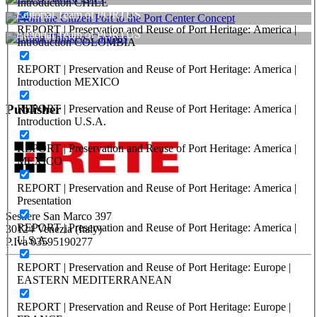
Introduction CHILE
Museum of Water[:it]Museum of Water
Editorial Team of PORTUS
ESPO Award 2015
REPORT | Preservation and Reuse of Port Heritage: America |
Editorial Team of PORTUS
Introduction COLOMBIA
From the Citizen Port to the Port Center Concept
Urban Thinkers Campus
REPORT | Preservation and Reuse of Port Heritage: America |
Introduction MEXICO
Publisher
REPORT | Preservation and Reuse of Port Heritage: America |
Introduction U.S.A.
REPORT | Preservation and Reuse of Port Heritage: America |
MEXICO
REPORT | Preservation and Reuse of Port Heritage: America |
RETE – Association for the Collaboration between Ports and Cities
Presentation
Sestiere San Marco 397
REPORT | Preservation and Reuse of Port Heritage: America |
30124 Venezia (Italy)
U.S.A.
P.Iva 03595190277
REPORT | Preservation and Reuse of Port Heritage: Europe |
PORTUS - Port-city Relationship and Urban Waterfront
EASTERN MEDITERRANEAN
Redevelopment
REPORT | Preservation and Reuse of Port Heritage: Europe |
ISSN: 2282-5789 (online)