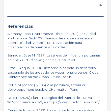
╝
Referencias
Alemany, Joan; Bruttomesso, Rinio (Ed) (2011). La Ciudad
Portuaria del Siglo XXI. Nuevos desafíos en la relación
puerto-ciudad. Venecia. RETE, Asociación para la
colaboración de puertos y ciudades.
Barragan, José M. (1987). Las áreas de influencia portuarias
en el AGR.Estudios Regionales, 17, pp. 17-39.
Città D’Acqua (2000). Diez principios para un desarrollo
sostenible de las áreas de los waterfronts urbanos. Global
Conference on the Urban Future. Berlin.
Collin, M. (coord.) (2003) Ville portuaire, acteur du
développement durable. L’Harmattan. Paris.
Deloite (2020) Plan Estratégico del Puerto de Huelva 2012-
2017, con visión a 2022, en
https://www.puertohuelva.com
/.
Diario de Huelva, (2022). El puerto de Huelva muestra su