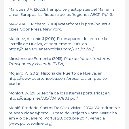
Márquez, J.A. (2022). Transporte y autopistas del Mar en la
Unión Europea. La Riqueza de las Regiones AECR. Pp1-5.
MARSHALL, Richard (2001) Waterfronts in post-industrial
cities. Spon Press. New York.
Martínez, Antonio J (2019). El desaparecido arco de la
Estrella de Huelva, 28 septiembre 2019, en
https://huelvabuenasnoticias.com/2019/09/28
/.
Ministerio de Fomento (2015).
Plan de Infraestructuras,
Transportes y Vivienda (PITVI).
Mojarro, A. (2012). Historia del Puerto de Huelva, en
https://www.puertohuelva.com/presentacion-puerto-
ciudad
.
Monfort, A. (2015). Teoría de los sistemas portuarios.; en
https://oa.upm.es/735/1/04197803.pdf/
.
Monié, Frederic; Santos Da Silva, Vivian (2014). Waterfronts e
relaçao cidade/porto. O caso do Projecto Porto Maravilha
em Rio de Janeiro. Portus 28, octubre 2014, Venecia
(
www.portusonline.org
).