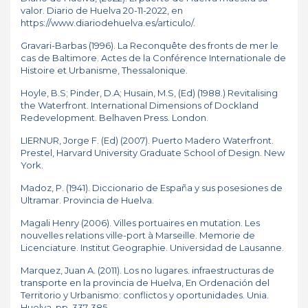
valor. Diario de Huelva 20-11-2022, en
https://www.diariodehuelva.es/articulo
/.
Gravari-Barbas (1996). La Reconquête des fronts de mer le
cas de Baltimore. Actes de la Conférence Internationale de
Histoire et Urbanisme, Thessalonique.
Hoyle, B.S; Pinder, D.A; Husain, M.S, (Ed) (1988.) Revitalising
the Waterfront. International Dimensions of Dockland
Redevelopment. Belhaven Press. London.
LIERNUR, Jorge F. (Ed) (2007). Puerto Madero Waterfront.
Prestel, Harvard University Graduate School of Design. New
York.
Madoz, P. (1941). Diccionario de España y sus posesiones de
Ultramar. Provincia de Huelva.
Magali Henry (2006). Villes portuaires en mutation. Les
nouvelles relations ville-port à Marseille. Memorie de
Licenciature. Institut Geographie. Universidad de Lausanne.
Marquez, Juan A. (2011). Los no lugares. infraestructuras de
transporte en la provincia de Huelva, En Ordenación del
Territorio y Urbanismo: conflictos y oportunidades. Unia.
Huelva, pp. 337-385.