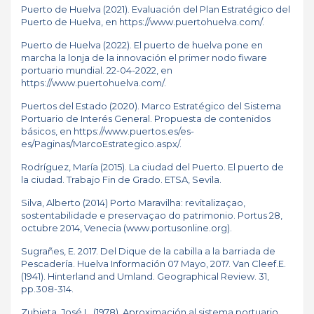
Puerto de Huelva (2021). Evaluación del Plan Estratégico del
Puerto de Huelva, en
https://www.puertohuelva.com/
.
Puerto de Huelva (2022). El puerto de huelva pone en
marcha la lonja de la innovación el primer nodo fiware
portuario mundial. 22-04-2022, en
https://www.puertohuelva.com/
.
Puertos del Estado (2020). Marco Estratégico del Sistema
Portuario de Interés General. Propuesta de contenidos
básicos, en
https://www.puertos.es/es-
es/Paginas/MarcoEstrategico.aspx/
.
Rodríguez, María (2015). La ciudad del Puerto. El puerto de
la ciudad. Trabajo Fin de Grado. ETSA, Sevila.
Silva, Alberto (2014) Porto Maravilha: revitalizaçao,
sostentabilidade e preservaçao do patrimonio. Portus 28,
octubre 2014, Venecia (
www.portusonline.org
).
Sugrañes, E. 2017. Del Dique de la cabilla a la barriada de
Pescadería. Huelva Información 07 Mayo, 2017. Van Cleef.E.
(1941). Hinterland and Umland. Geographical Review. 31,
pp.308-314.
Zubieta, José L. (1978). Aproximación al sistema portuario