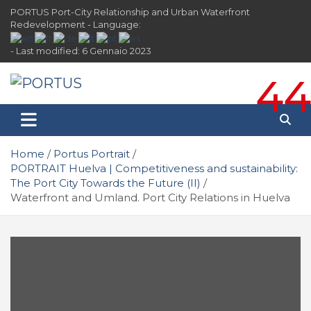
Skip
PORTUS Port-City Relationship and Urban Waterfront
to
Redevelopment - Language:
content
- Last modified: 6 Gennaio 2023
44
PORTUS
Port-city Relationship and Urban Waterfront
Redevelopment
Home
Portus Portrait
PORTRAIT Huelva | Competitiveness and sustainability:
The Port City Towards the Future (II)
Waterfront and Umland. Port City Relations in Huelva