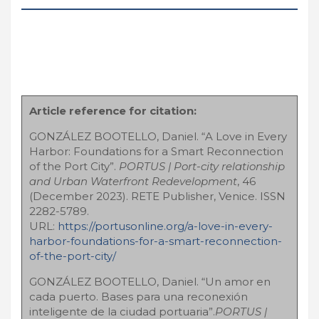
Article reference for citation:
GONZÁLEZ BOOTELLO, Daniel. “A Love in Every
Harbor: Foundations for a Smart Reconnection
of the Port City”.
PORTUS | Port-city relationship
and Urban Waterfront Redevelopment
, 46
(December 2023). RETE Publisher, Venice. ISSN
2282-5789.
URL:
https://portusonline.org/a-love-in-every-
harbor-foundations-for-a-smart-reconnection-
of-the-port-city/
GONZÁLEZ BOOTELLO, Daniel. “Un amor en
cada puerto. Bases para una reconexión
inteligente de la ciudad portuaria”.
PORTUS |