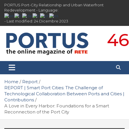
Skip
PORTUS Port-City Relationship and Urban Waterfront
to
Redevelopment - Language:
content
- Last modified: 24 Dicembre 2023
46
PORTUS
Port-city Relationship and Urban Waterfront
Redevelopment
Home
Report
REPORT | Smart Port Cities: The Challenge of
Technological Collaboration Between Ports and Cities |
Contributions
A Love in Every Harbor: Foundations for a Smart
Reconnection of the Port City