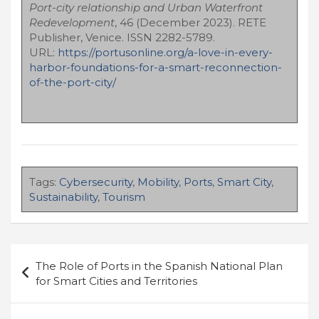
Port-city relationship and Urban Waterfront
Redevelopment
, 46 (December 2023). RETE
Publisher, Venice. ISSN 2282-5789.
URL:
https://portusonline.org/a-love-in-every-
harbor-foundations-for-a-smart-reconnection-
of-the-port-city/
Tags:
Cybersecurity
,
Mobility
,
Ports
,
Smart City
,
Sustainability
,
Tourism
Navigazione
The Role of Ports in the Spanish National Plan
articoli
for Smart Cities and Territories