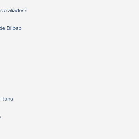
s o aliados?
 de Bilbao
litana
o