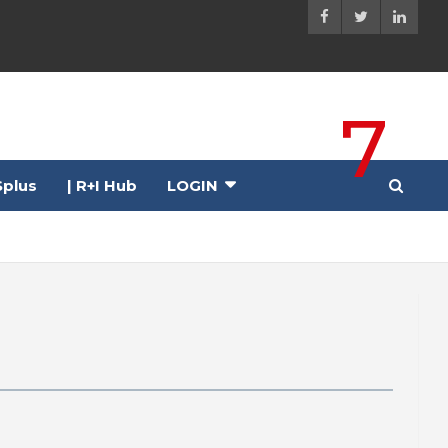
7
plus
| R+I Hub
LOGIN