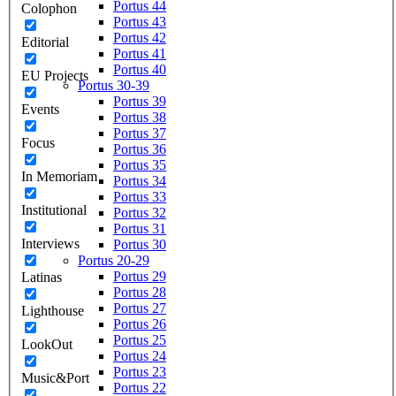
Portus 44
Colophon
Portus 43
Portus 42
Editorial
Portus 41
Portus 40
EU Projects
Portus 30-39
Portus 39
Events
Portus 38
Portus 37
Focus
Portus 36
Portus 35
In Memoriam
Portus 34
Portus 33
Institutional
Portus 32
Portus 31
Interviews
Portus 30
Portus 20-29
Portus 29
Latinas
Portus 28
Portus 27
Lighthouse
Portus 26
Portus 25
LookOut
Portus 24
Portus 23
Music&Port
Portus 22