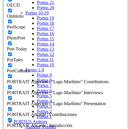
Portus 21
OECD
Portus 20
Portus 10-19
Opinions
Portus 19
Portus 18
PeriScope
Portus 17
Portus 16
PhotoPort
Portus 15
Portus 14
Port Today
Portus 13
Portus 12
Portus 11
PorTales
Portus 10
Portus 1-9
PortCultures
Portus 9
Portus 8
PORTRAIT Algeciras | “Lago Marítimo” Contributions
Portus 7
Portus 6
PORTRAIT Algeciras | “Lago Marítimo” Interviews
Portus 5
Portus 4
PORTRAIT Algeciras | “Lago Marítimo” Presentation
Portus 3
Portus 2
PORTRAIT Alicante | Contribuciones
Portus 1
PORTUS Authors
PORTRAIT Alicante | Introducción
Authors’ Profiles