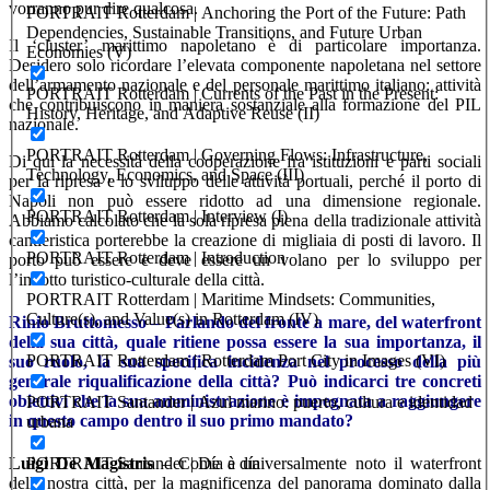
vorranno pur dire qualcosa.
PORTRAIT Rotterdam | Anchoring the Port of the Future: Path
Dependencies, Sustainable Transitions, and Future Urban
Il ‘cluster’ marittimo napoletano è di particolare importanza.
Economies (V)
Desidero solo ricordare l’elevata componente napoletana nel settore
dell’armamento nazionale e del personale marittimo italiano: attività
PORTRAIT Rotterdam | Currents of the Past in the Present:
che contribuiscono in maniera sostanziale alla formazione del PIL
History, Heritage, and Adaptive Reuse (II)
nazionale.
PORTRAIT Rotterdam | Governing Flows: Infrastructure,
Di qui la necessità della cooperazione fra istituzioni e parti sociali
Technology, Economics, and Space (III)
per la ripresa e lo sviluppo delle attività portuali, perché il porto di
Napoli non può essere ridotto ad una dimensione regionale.
PORTRAIT Rotterdam | Interview (I)
Abbiamo calcolato che la sola ripresa piena della tradizionale attività
cantieristica porterebbe la creazione di migliaia di posti di lavoro. Il
PORTRAIT Rotterdam | Introduction
porto può essere e deve essere un volano per lo sviluppo per
l’indotto turistico-culturale della città.
PORTRAIT Rotterdam | Maritime Mindsets: Communities,
Culture(s), and Value(s) in Rotterdam (IV)
Rinio Bruttomesso – Parlando del fronte a mare, del waterfront
della sua città, quale ritiene possa essere la sua importanza, il
PORTRAIT Rotterdam | Rotterdam Port City in Images (VI)
suo ruolo, la sua specifica incidenza nel processo della più
generale riqualificazione della città? Può indicarci tre concreti
obiettivi che la sua amministrazione è impegnata a raggiungere
PORTRAIT Santander | Azul marino: puerto, cultura e identidad
in questo campo dentro il suo primo mandato?
urbana
PORTRAIT Santander | Día a día
Luigi De Magistris
– Come è universalmente noto il waterfront
della nostra città, per la magnificenza del panorama dominato dalla