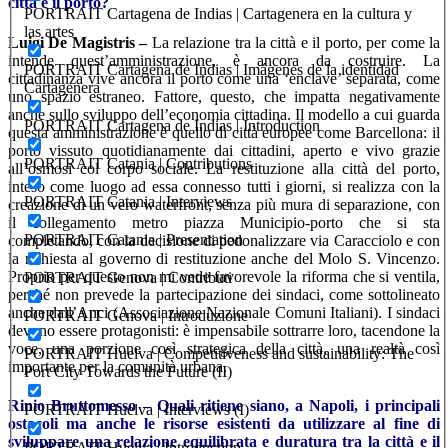
città e il porto?
PORTRAIT Cartagena de Indias | Cartagenera en la cultura y
las artes
Luigi De Magistris –
La relazione tra la città e il porto, per come la
intende quest’amministrazione, è ancora da costruire. La
PORTRAIT Cartagena de Indias | Imágenes de la identidad
cittadinanza vive ancora il porto come una ‘enclave’ separata, come
Cartagenera
uno spazio estraneo. Fattore, questo, che impatta negativamente
anche sullo sviluppo dell’economia cittadina. Il modello a cui guarda
PORTRAIT Cartagena de Indias | Introduction
questa amministrazione è quello di città europee come Barcellona: il
porto vissuto quotidianamente dai cittadini, aperto e vivo grazie
PORTRAIT Catania | Contributions
all’osmosi col corpo sociale. La restituzione alla città del porto,
inteso come luogo ad essa connesso tutti i giorni, si realizza con la
PORTRAIT Catania | Interviews
creazione di un vero waterfront, senza più mura di separazione, con
il collegamento metro piazza Municipio-porto che si sta
PORTRAIT Catania | Presentation
completando, con la decisione di pedonalizzare via Caracciolo e con
la richiesta al governo di restituzione anche del Molo S. Vincenzo.
Proprio per questo non mi vede favorevole la riforma che si ventila,
PORTRAIT Genova | Contributi
perché non prevede la partecipazione dei sindaci, come sottolineato
anche dall’Anci (Associazione Nazionale Comuni Italiani). I sindaci
PORTRAIT Genova | Introduzione
devono essere protagonisti: è impensabile sottrarre loro, tacendone la
voce, una porzione così strategica della città, una realtà così
PORTRAIT Huelva | Competitiveness and sustainability: The
importante per la comunità urbana.
Port City Towards the Future (II)
Rinio Bruttomesso – Quali ritiene siano, a Napoli, i principali
PORTRAIT Huelva | Interviews (I)
ostacoli ma anche le risorse esistenti da utilizzare al fine di
sviluppare una relazione equilibrata e duratura tra la città e il
PORTRAIT Huelva | Introduction