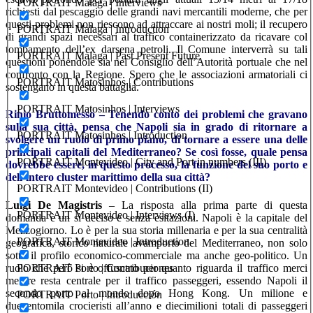
PORTRAIT Malaga | Interviews
richiesti dal pescaggio delle grandi navi mercantili moderne, che per
questi problemi non riescono ad attraccare ai nostri moli; il recupero
PORTRAIT Malaga | Introduction
di grandi spazi necessari al traffico containerizzato da ricavare col
tombamento dell’ex darsena petroli. Il Comune interverrà su tali
PORTRAIT Malaga | Past Present Future
questioni ponendole sia nel Consiglio dell’Autorità portuale che nel
confronto con la Regione. Spero che le associazioni armatoriali ci
PORTRAIT Matosinhos | Contributions
sostengano in questa battaglia.
PORTRAIT Matosinhos | Interviews
Rinio Bruttomesso – Tenendo conto dei problemi che gravano
sulla sua città, pensa che Napoli sia in grado di ritornare a
PORTRAIT Matosinhos | Introduction
svolgere un ruolo di primo piano, di tornare a essere una delle
principali capitali del Mediterraneo? Se così fosse, quale pensa
PORTRAIT Montevideo | City and Port in numbers (III)
dovrebbe essere, in questo processo, la funzione del suo porto e
dell’intero cluster marittimo della sua città?
PORTRAIT Montevideo | Contributions (II)
Luigi De Magistris
– La risposta alla prima parte di questa
PORTRAIT Montevideo | Interviews (I)
domanda è un sì deciso e senza esitazioni. Napoli è la capitale del
Mezzogiorno. Lo è per la sua storia millenaria e per la sua centralità
PORTRAIT Montevideo | Introduction
geografica, storico naturale avamporto del Mediterraneo, non solo
sotto il profilo economico-commerciale ma anche geo-politico. Un
ruolo che però si è offuscato per quanto riguarda il traffico merci
PORTRAIT Porto | Contribuciones
mentre resta centrale per il traffico passeggeri, essendo Napoli il
secondo porto al mondo dopo Hong Kong. Un milione e
PORTRAIT Porto | Introducción
duecentomila crocieristi all’anno e diecimilioni totali di passeggeri