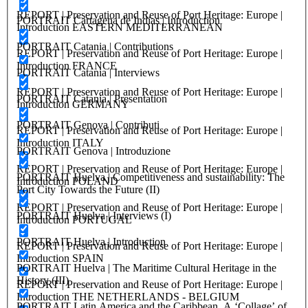
REPORT | Preservation and Reuse of Port Heritage: Europe |
PORTRAIT Cartagena de Indias | Introduction
Introduction EASTERN MEDITERRANEAN
PORTRAIT Catania | Contributions
REPORT | Preservation and Reuse of Port Heritage: Europe |
Introduction FRANCE
PORTRAIT Catania | Interviews
REPORT | Preservation and Reuse of Port Heritage: Europe |
PORTRAIT Catania | Presentation
Introduction GERMANY
PORTRAIT Genova | Contributi
REPORT | Preservation and Reuse of Port Heritage: Europe |
Introduction ITALY
PORTRAIT Genova | Introduzione
REPORT | Preservation and Reuse of Port Heritage: Europe |
PORTRAIT Huelva | Competitiveness and sustainability: The
Introduction POLAND
Port City Towards the Future (II)
REPORT | Preservation and Reuse of Port Heritage: Europe |
PORTRAIT Huelva | Interviews (I)
Introduction PORTUGAL
PORTRAIT Huelva | Introduction
REPORT | Preservation and Reuse of Port Heritage: Europe |
Introduction SPAIN
PORTRAIT Huelva | The Maritime Cultural Heritage in the
History (III)
REPORT | Preservation and Reuse of Port Heritage: Europe |
Introduction THE NETHERLANDS - BELGIUM
PORTRAIT Latin America and the Caribbean. A ‘Collage’ of