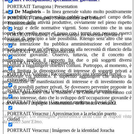
PORTRAIT Tarragona | Presentation
Luigi De Magistris
– In linea generale valuto molto positivamente
la possibilità di una partnership pubblico-privata nel campo della
PORTRAIT Tarragona | Sustainability and Urban
promozione delle attività produttive, ovviamente nel pieno rispetto
Transformation
delle leggi e delle normative vigenti. Sono convinto che in una
società che voglia essere al passo con i tempi non possano esserci
PORTRAIT Valdivia | Caracterizando los sistemas fluviales y
obiezioni di principio a tale possibilità. Ritengo senz’altro che una
estuariales (II)
corretta interazione fra pubblica amministrazione ed investitori
privati possa dare un’effettiva risposta alla necessità di rilancio della
PORTRAIT Valdivia | Introducción
occupazione giovanile. Osservo, tuttavia, che il concetto di
partnership implica il rapporto fra due o più soggetti diversi
PORTRAIT Valdivia | Presentación
impegnati a raggiungere obiettivi comuni. Purtroppo, al momento, è
ancora limitata la dimostrazione di interesse di soggetti privati a
PORTRAIT Valdivia | Reconfigurando una identidad fluvial
collaborare col pubblico. È superfluo aggiungere che auspico la
extraviada (III)
presentazione di manifestazioni di interesse e di investimento da
parte di possibili partner privati. Se dovessero pervenire proposte in
PORTRAIT Valdivia | Una ciudad conectada al mundo (I)
tal senso, garantisco che il Sindaco e la Giunta le valuteranno col
massimo interesse, dato che lo sviluppo dell’occupazione giovanile è
PORTRAIT Valdivia | Una region marítima y fluvial (IV)
e deve essere l’impegno fondamentale della nostra comunità.
PORTRAIT Veracruz | Aproximacion a la relación puerto
Head Image: Un’immagine panoramica della città di Napoli vista
ciudad
da Castel Sant’Elmo.
PORTRAIT Veracruz | Imágenes de la identidad Joracha