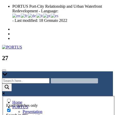
Skip
PORTUS Port-City Relationship and Urban Waterfront
to
Redevelopment - Language:
content
- Last modified: 18 Gennaio 2022
Port-city Relationship and Urban Waterfront Redevelopment
PORTUS
27
Home
Exact matches only
PORTUS
Presentation