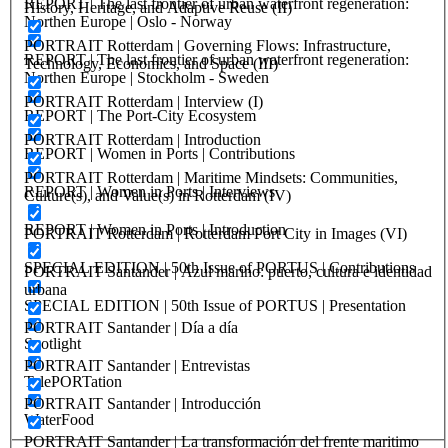
REPORT | The last frontier of urban waterfront regeneration:
History, Heritage, and Adaptive Reuse (II)
Northen Europe | Oslo - Norway
PORTRAIT Rotterdam | Governing Flows: Infrastructure,
REPORT | The last frontier of urban waterfront regeneration:
Technology, Economics, and Space (III)
Northen Europe | Stockholm - Sweden
PORTRAIT Rotterdam | Interview (I)
REPORT | The Port-City Ecosystem
PORTRAIT Rotterdam | Introduction
REPORT | Women in Ports | Contributions
PORTRAIT Rotterdam | Maritime Mindsets: Communities,
REPORT | Women in Ports | Interviews
Culture(s), and Value(s) in Rotterdam (IV)
REPORT | Women in Ports | Introduction
PORTRAIT Rotterdam | Rotterdam Port City in Images (VI)
SPECIAL EDITION | 50th Issue of PORTUS | Contributions
PORTRAIT Santander | Azul marino: puerto, cultura e identidad
urbana
SPECIAL EDITION | 50th Issue of PORTUS | Presentation
PORTRAIT Santander | Día a día
Spotlight
PORTRAIT Santander | Entrevistas
TelePORTation
PORTRAIT Santander | Introducción
WaterFood
PORTRAIT Santander | La transformación del frente maritimo