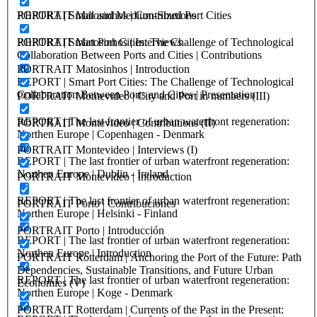
PORTRAIT Matosinhos | Contributions
REPORT | Small and Medium-Sized Port Cities
PORTRAIT Matosinhos | Interviews
REPORT | Smart Port Cities: The Challenge of Technological
Collaboration Between Ports and Cities | Contributions
PORTRAIT Matosinhos | Introduction
REPORT | Smart Port Cities: The Challenge of Technological
Collaboration Between Ports and Cities | Presentation
PORTRAIT Montevideo | City and Port in numbers (III)
REPORT | The last frontier of urban waterfront regeneration:
PORTRAIT Montevideo | Contributions (II)
Northen Europe | Copenhagen - Denmark
PORTRAIT Montevideo | Interviews (I)
REPORT | The last frontier of urban waterfront regeneration:
Northen Europe | Dublin - Ireland
PORTRAIT Montevideo | Introduction
REPORT | The last frontier of urban waterfront regeneration:
PORTRAIT Porto | Contribuciones
Northen Europe | Helsinki - Finland
PORTRAIT Porto | Introducción
REPORT | The last frontier of urban waterfront regeneration:
Northen Europe | Introduction
PORTRAIT Rotterdam | Anchoring the Port of the Future: Path
Dependencies, Sustainable Transitions, and Future Urban
REPORT | The last frontier of urban waterfront regeneration:
Economies (V)
Northen Europe | Koge - Denmark
PORTRAIT Rotterdam | Currents of the Past in the Present: