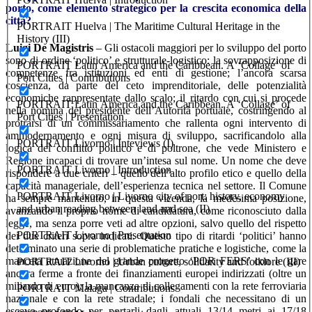
porto, come elemento strategico per la crescita economica della
città?
PORTRAIT Huelva | The Maritime Cultural Heritage in the
History (III)
Luigi De Magistris
– Gli ostacoli maggiori per lo sviluppo del porto
sono di ordine ‘politico’ e strutturale-logistico: la sovrapposizione di
PORTRAIT Latin America and the Caribbean. A ‘Collage’ of
competenze fra istituzioni ed enti di gestione; l’ancora scarsa
Port Cities | Contributions
coscienza, da parte del ceto imprenditoriale, delle potenzialità
economiche rappresentate dallo scalo; il ritardo con cui si procede
PORTRAIT Latin America and the Caribbean. A ‘Collage’ of
nella nomina del presidente dell’Autorità portuale, costringendo al
Port Cities | Presentation
protrarsi di un commissariamento che rallenta ogni intervento di
ammodernamento e ogni misura di sviluppo, sacrificandolo alla
PORTRAIT Livorno | Inteviews (I)
logica del conflitto politico e di poltrone, che vede Ministero e
Regione incapaci di trovare un’intesa sul nome. Un nome che deve
PORTRAIT Livorno | Introduction
rispondere a due criteri – quello dell’alto profilo etico e quello della
capacità manageriale, dell’esperienza tecnica nel settore. Il Comune
PORTRAIT Livorno | Livorno city of port: history, economy
ha sempre mantenuto, in questa vicenda, la medesima posizione,
and urban reading between land and sea (II)
avanzando il proprio nome di candidatura, come riconosciuto dalla
legge, ma senza porre veti ad altre opzioni, salvo quello del rispetto
PORTRAIT Livorno | Presentation
dei due criteri sopra indicati. Questo tipo di ritardi ‘politici’ hanno
determinato una serie di problematiche pratiche e logistiche, come la
mancata attuazione del grande progetto ‘POR FERS’ con le gare
PORTRAIT Livorno | Urban culture, solidarity and folklore (III)
ancora ferme a fronte dei finanziamenti europei indirizzati (oltre un
miliardo di euro); la mancanza di collegamenti con la rete ferroviaria
PORTRAIT Malaga | Contributions
nazionale e con la rete stradale; i fondali che necessitano di un
escavo profondo per portarli dagli attuali 13/14 metri ai 17/18