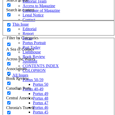
Search in title
Editorial Team
Access to Magazine
Search in content
Language of Magazine
Legal Notice
Contact
This Issue
Editorial
Report
Filter by Categories
Focus
Portus Portrait
Port Today
A Sea of Comics
Lighthouse
Book Review
Across the Waves
Spotlight
CONTENTS INDEX
Associations
COLOPHON
All Issues
Book Review
Portus 50-59
Portus 50
Canadian Ports
Portus 40-49
Portus 49
Central America
Portus 48
Portus 47
Portus 46
Chronia's Travels
Portus 45