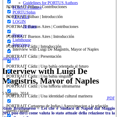
Guidelines for PORTUS Authors
PORTRAIT Bilbao | Contribuciones
PORTUS Gallery
PORTUSplus
PORTRAIT Bilbao | Introducción
| R+I Hub
LOGIN
Register
PORTRAIT Buenos Aires | Contribuciones
Home
PORTRAIT Buenos Aires | Introducción
Lighthouse
Interviews
PORTRAIT Cádiz | Introducción
Interview with Luigi De Magistris, Mayor of Naples
PORTRAIT Cádiz | Presentación
Interviews
PORTRAIT Cádiz | Una bahía orientada al futuro
Interview with Luigi De
PORTRAIT Cádiz | Una bahia singular
Magistris, Mayor of Naples
PORTRAIT Cádiz | Una historia ultramarina
5 Maggio, 2014
PORTRAIT Cádiz | Una identidad cultural marinera
PDF
PORTRAIT Cartagena de Indias | Aproximacion a la relación
Rinio Bruttomesso –
Lei che è Sindaco di Napoli dal Maggio
puerto ciudad
2011 può dirci come valuta lo stato attuale della relazione tra la