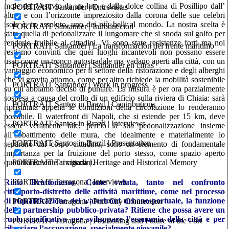
mole del Vesuvio da un lato e dalla dolce collina di Posillipo dall’
PORTRAIT Santander | Entrevistas
altro, e con l’orizzonte impreziosito dalla corona delle sue celebri
isole è, in assoluto, uno dei più belli al mondo. La nostra scelta è
PORTRAIT Santander | Introducción
stata quella di pedonalizzare il lungomare che si snoda sul golfo per
renderlo fruibile ai cittadini. Vi sono state resistenze forti ma noi
PORTRAIT Santander | La transformación del frente maritimo
restiamo convinti che quei luoghi incantevoli non possano essere
usati come un tronco autostradale ma vadano aperti alla città, con un
PORTRAIT Santander | Santander en cifras
vantaggio economico per il settore della ristorazione e degli alberghi
che vi gravita attorno, come per altro richiede la mobilità sostenibile
PORTRAIT Santander | Work in progress
su cui abbiamo deciso di puntare. La misura è per ora parzialmente
sospesa a causa del crollo di un edificio sulla riviera di Chiaia: sarà
PORTRAIT Santos in Brazil | Contributions
ripristinata appena le condizioni della circolazione lo renderanno
possibile. Il waterfront di Napoli, che si estende per 15 km, deve
PORTRAIT Santos in Brazil | Interviews
essere veramente tale, perciò la sua pedonalizzazione insieme
all’abbattimento delle mura, che idealmente e materialmente lo
PORTRAIT Santos in Brazil | Presentation
separano dal corpo cittadino, sono un elemento di fondamentale
importanza per la fruizione del porto stesso, come spazio aperto
PORTRAIT Tarragona | Heritage and Historical Memory
quotidianamente ai cittadini.
PORTRAIT Tarragona | Interviews
Rinio Bruttomesso- Come valuta, tanto nel confronto
città/porto-distretto delle attività marittime, come nel processo
di riqualificazione del waterfront urbano-portuale, la funzione
PORTRAIT Tarragona | Port-City Connection
della partnership pubblico-privata? Ritiene che possa avere un
ruolo significativo per sviluppare l’economia della città e per
PORTRAIT Tarragona | Positioning and Future of the Port
rilanciare l’occupazione, specialmente giovanile?