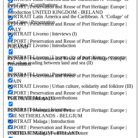
Port Cities | Contributions
REPORT | Preservation and Reuse of Port Heritage: Europe |
Introduction UNITED KINGDOM - IRELAND
PORTRAIT Latin America and the Caribbean. A ‘Collage’ of
Port Cities | Presentation
REPORT | Preservation and Reuse of Port Heritage: Europe |
ITALY
PORTRAIT Livorno | Inteviews (I)
REPORT | Preservation and Reuse of Port Heritage: Europe |
PORTRAIT Livorno | Introduction
POLAND
PORTRAIT Livorno | Livorno city of port: history, economy
REPORT | Preservation and Reuse of Port Heritage: Europe |
and urban reading between land and sea (II)
Presentation
PORTRAIT Livorno | Presentation
REPORT | Preservation and Reuse of Port Heritage: Europe |
SPAIN
PORTRAIT Livorno | Urban culture, solidarity and folklore (III)
REPORT | Preservation and Reuse of Port Heritage: Europe |
PORTRAIT Malaga | Contributions
THE NETHERLANDS
PORTRAIT Malaga | Interviews
REPORT | Preservation and Reuse of Port Heritage: Europe |
THE NETHERLANDS - BELGIUM
PORTRAIT Malaga | Introduction
REPORT | Preservation and Reuse of Port Heritage: Europe |
PORTRAIT Malaga | Past Present Future
UNITED KINGDOM – IRELAND