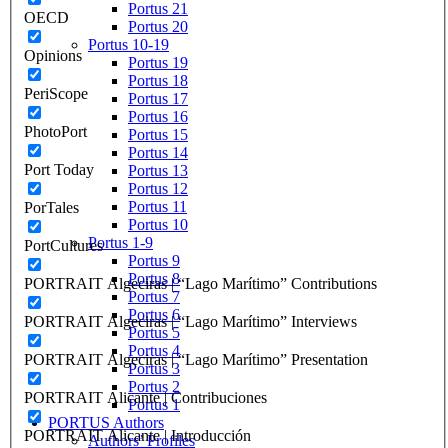
Portus 21
OECD
Portus 20
Portus 10-19
Opinions
Portus 19
Portus 18
PeriScope
Portus 17
Portus 16
PhotoPort
Portus 15
Portus 14
Port Today
Portus 13
Portus 12
Portus 11
PorTales
Portus 10
Portus 1-9
PortCultures
Portus 9
Portus 8
PORTRAIT Algeciras | “Lago Marítimo” Contributions
Portus 7
Portus 6
PORTRAIT Algeciras | “Lago Marítimo” Interviews
Portus 5
Portus 4
PORTRAIT Algeciras | “Lago Marítimo” Presentation
Portus 3
Portus 2
PORTRAIT Alicante | Contribuciones
Portus 1
PORTUS Authors
PORTRAIT Alicante | Introducción
Authors’ Profiles