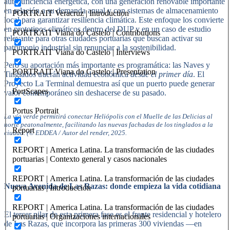
autosuficiencia energética, con una generación renovable importante
en relación a su demanda anual y con sistemas de almacenamiento
PORTRAIT Veracruz | Introduction
local para garantizar resiliencia climática. Este enfoque los convierte
en prototipos climáticos dentro del DUP y en un caso de estudio
PORTRAIT Viana do Castelo | Contributions
relevante para otras ciudades portuarias que buscan activar su
patrimonio industrial sin renunciar a la sostenibilidad.
PORTRAIT Viana do Castelo | Interviews
Pero su aportación más importante es programática: las Naves y
PORTRAIT Viana do Castelo | Presentation
Tinglados traerán actividad económica
desde el primer día
. El
Proyecto La Terminal demuestra así que un puerto puede generar
PortScapes
valor contemporáneo sin deshacerse de su pasado.
Portus Portrait
La vía verde permitirá conectar Heliópolis con el Muelle de las Delicias al
norte peatonalmente, facilitando las nuevas fachadas de los tinglados a la
Report
ciudad. (© EDDEA / Autor del render, 2025.
REPORT | America Latina. La transformación de las ciudades
portuarias | Contexto general y casos nacionales
REPORT | America Latina. La transformación de las ciudades
Nueva Avenida de Las Razas: donde empieza la vida cotidiana
portuarias | Introducción
REPORT | America Latina. La transformación de las ciudades
El tercer pilar de esta primera fase es el frente residencial y hotelero
portuarias | Organizaciones internacionales
de Las Razas, que incorpora las primeras 300 viviendas —en