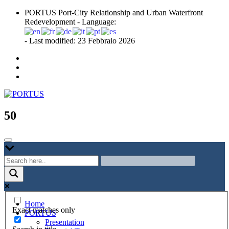
Skip
PORTUS Port-City Relationship and Urban Waterfront
to
Redevelopment - Language:
content
- Last modified: 23 Febbraio 2026
Port-city Relationship and Urban Waterfront Redevelopment
PORTUS
50
Home
Exact matches only
PORTUS
Presentation