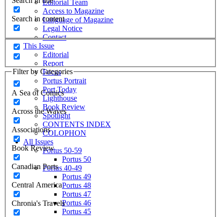
Search in title
Editorial Team
Access to Magazine
Search in content
Language of Magazine
Legal Notice
Contact
This Issue
Editorial
Report
Filter by Categories
Focus
Portus Portrait
Port Today
A Sea of Comics
Lighthouse
Book Review
Across the Waves
Spotlight
CONTENTS INDEX
Associations
COLOPHON
All Issues
Book Review
Portus 50-59
Portus 50
Canadian Ports
Portus 40-49
Portus 49
Central America
Portus 48
Portus 47
Portus 46
Chronia's Travels
Portus 45