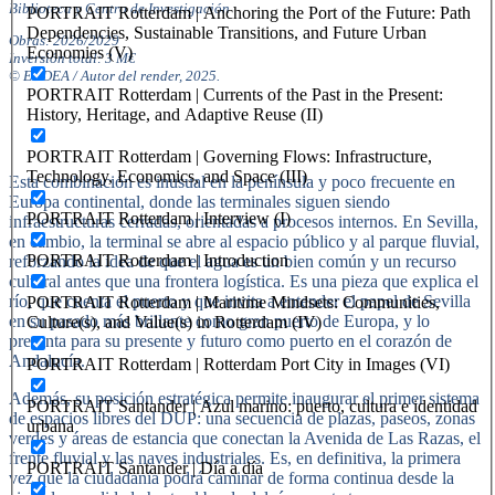
Biblioteca y Centro de Investigación
PORTRAIT Rotterdam | Anchoring the Port of the Future: Path
Dependencies, Sustainable Transitions, and Future Urban
Obras: 2026/2029
Economies (V)
Inversión total: 3 M€
© EDDEA / Autor del render, 2025.
PORTRAIT Rotterdam | Currents of the Past in the Present:
History, Heritage, and Adaptive Reuse (II)
PORTRAIT Rotterdam | Governing Flows: Infrastructure,
Technology, Economics, and Space (III)
Esta combinación es inusual en la península y poco frecuente en
Europa continental, donde las terminales siguen siendo
PORTRAIT Rotterdam | Interview (I)
infraestructuras cerradas, orientadas a procesos internos. En Sevilla,
en cambio, la terminal se abre al espacio público y al parque fluvial,
PORTRAIT Rotterdam | Introduction
reforzando la idea de que el agua es un bien común y un recurso
cultural antes que una frontera logística. Es una pieza que explica el
río, que cuenta el puerto y que invita a entender el papel de Sevilla
PORTRAIT Rotterdam | Maritime Mindsets: Communities,
en su pasado más brillante como gran puerto de Europa, y lo
Culture(s), and Value(s) in Rotterdam (IV)
presenta para su presente y futuro como puerto en el corazón de
Andalucía.
PORTRAIT Rotterdam | Rotterdam Port City in Images (VI)
Además, su posición estratégica permite inaugurar el primer sistema
PORTRAIT Santander | Azul marino: puerto, cultura e identidad
de espacios libres del DUP: una secuencia de plazas, paseos, zonas
urbana
verdes y áreas de estancia que conectan la Avenida de Las Razas, el
frente fluvial y las naves industriales. Es, en definitiva, la primera
PORTRAIT Santander | Día a día
vez que la ciudadanía podrá caminar de forma continua desde la