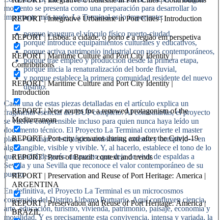
momento se presenta como una preparación para desarrollar lo
importante más tarde. La Terminal es lo importante:
REPORT | Integrative Urbanisme in Port Cities | Introduction
porque inaugura el vínculo físico puerto-ciudad,
REPORT | Lisboa: a cidade, o porto e a região em perspetiva
porque introduce equipamientos culturales y educativos,
porque activa patrimonio industrial con usos contemporáneos,
REPORT | Maritime Culture and Port City Identity |
porque trae empleo y producción desde la primera etapa,
Contributions
porque inicia la renaturalización del borde fluvial,
y porque establece la primera comunidad residente del nuevo
REPORT | Maritime Culture and Port City Identity |
distrito.
Introduction
Cada una de estas piezas detalladas en el artículo explica un
REPORT | New routes for a renewed protagonism of the
fragmento esencial del DUP completo. Al combinarlas, el proyecto
Mediterranean
se vuelve comprensible incluso para quien nunca haya leído un
documento técnico. El Proyecto La Terminal convierte el master
REPORT | Port-city scenarios during and after the Covid-19
plan —un marco estratégico ambicioso, extenso y complejo— en
algo tangible, visible y vivible. Y, al hacerlo, establece el tono de lo
que vendrá después: un puerto que deja de vivir de espaldas a
REPORT | Ports of Brazil: context and trends
Sevilla y una Sevilla que reconoce el valor contemporáneo de su
puerto.
REPORT | Preservation and Reuse of Port Heritage: America |
ARGENTINA
En definitiva, el Proyecto La Terminal es un microcosmos
construido del Distrito Urbano Portuario. Aquí confluyen ciencia,
REPORT | Preservation and Reuse of Port Heritage: America |
arte, educación, turismo, vivienda, patrimonio, paisaje, economía y
BRAZIL
movilidad. Y es precisamente esta convivencia, intensa y variada, la