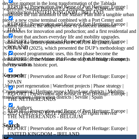
decisive moment in the long transformation of the Tablada
REPORT | Preservation and Reuse of Port Heritage: Europe |
waterfront. Named Proyecto La Terminal, this 20-hectare area
Introduction UNITED KINGDOM - IRELAND
condenses the full ambition of the Master Plan into a tangible urban
piece: a new cruise terminal combined with a Port Center and
REPORT | Preservation and Reuse of Port Heritage: Europe |
cultural facilities; the adaptive reuse of protected industrial
ITALY
warehouses for innovation and production; and a first residential and
hotel front that anchors everyday life and mobility upgrades.
REPORT | Preservation and Reuse of Port Heritage: Europe |
Following the articles published in PORTUS 42 (2023) and
POLAND
PORTUS 45 (2025), which presented the DUP’s methodology and
its proposed programmatic uses, this first phase become the
REPORT | Preservation and Reuse of Port Heritage: Europe |
demonstrator of the Master Plan —the step that finally reconnects
Presentation
the city with its historic port.
Keywords
REPORT | Preservation and Reuse of Port Heritage: Europe |
SPAIN
Urban port regeneration | Waterfront projects | Phase strategy |
Cruise terminal | Heritage reuse | Mixed-use districts | Mobility
REPORT | Preservation and Reuse of Port Heritage: Europe |
transformation | Innovation districts | Seville | Spain
THE NETHERLANDS
© The Authors
REPORT | Preservation and Reuse of Port Heritage: Europe |
© 2025 PORTUS by RETE Publisher - All rights reserved
THE NETHERLANDS - BELGIUM
Search
REPORT | Preservation and Reuse of Port Heritage: Europe |
UNITED KINGDOM – IRELAND