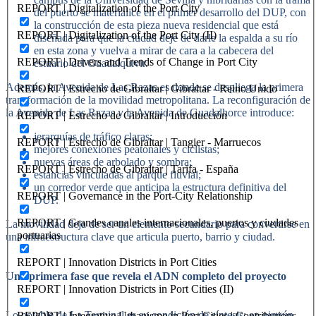
REPORT | Digitalization of the Port City
del puerto se materialice en el primer desarrollo del DUP, con
la construcción de esta pieza nueva residencial que está
REPORT | Digitalization of the Port City (II)
diseñada para que la ciudad deje de darle la espalda a su río
en esta zona y vuelva a mirar de cara a la cabecera del
REPORT | Drivers and Trends of Change in Port City
estuario del Guadalquivir.
Además, la Avenida de Las Razas es donde se despliega la primera
REPORT | Estrecho de Gibraltar | Gibraltar - Reino Unido
transformación de la movilidad metropolitana. La reconfiguración de
la Avenida de Las Razas y la Avenida de Guadalhorce introduce:
REPORT | Estrecho de Gibraltar | Introducción
jerarquías de tráfico claras;
REPORT | Estrecho de Gibraltar | Tangier - Marruecos
mejores conexiones peatonales y ciclistas;
nuevas áreas de arbolado y sombra;
REPORT | Estrecho de Gibraltar | Tarifa - España
estancias vinculadas al parque fluvial;
un corredor verde que anticipa la estructura definitiva del
REPORT | Governance in the Port-City Relationship
DUP.
REPORT | Grandes canales internacionales, puertos y ciudades
La movilidad deja de ser un elemento secundario para convertirse en
portuarias
una infraestructura clave que articula puerto, barrio y ciudad.
REPORT | Innovation Districts in Port Cities
Una primera fase que revela el ADN completo del proyecto
REPORT | Innovation Districts in Port Cities (II)
Lo notable de La Terminal es su condición de síntesis: en ningún
REPORT | Integrative Urbanisme in Port Cities | Contributions