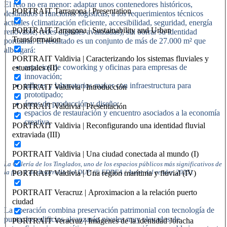
El reto no era menor: adaptar unos contenedores históricos,
PORTRAIT Tarragona | Presentation
destinados a funciones logísticas, a los requerimientos técnicos
actuales (climatización eficiente, accesibilidad, seguridad, energía
PORTRAIT Tarragona | Sustainability and Urban
renovable, redes digitales avanzadas), sin borrar su identidad
Transformation
portuaria. El resultado es un conjunto de más de 27.000 m² que
albergará:
PORTRAIT Valdivia | Caracterizando los sistemas fluviales y
espacios de coworking y oficinas para empresas de
estuariales (II)
innovación;
talleres y laboratorios maker con infraestructura para
PORTRAIT Valdivia | Introducción
prototipado;
áreas de producción y diseño;
PORTRAIT Valdivia | Presentación
espacios de restauración y encuentro asociados a la economía
creativa.
PORTRAIT Valdivia | Reconfigurando una identidad fluvial
extraviada (III)
PORTRAIT Valdivia | Una ciudad conectada al mundo (I)
La Galería de los Tinglados, uno de los espacios públicos más significativos de
la fase 1 de desarrollo del DUP. (© EDDEA / Autor del render, 2025).
PORTRAIT Valdivia | Una region marítima y fluvial (IV)
PORTRAIT Veracruz | Aproximacion a la relación puerto
ciudad
La operación combina preservación patrimonial con tecnología de
punta: los edificios alcanzarán niveles muy elevados de
PORTRAIT Veracruz | Imágenes de la identidad Joracha