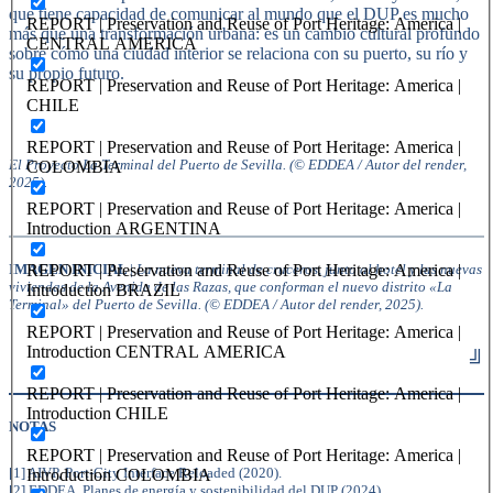
que tiene capacidad de comunicar al mundo que el DUP es mucho
REPORT | Preservation and Reuse of Port Heritage: America |
más que una transformación urbana: es un cambio cultural profundo
CENTRAL AMERICA
sobre cómo una ciudad interior se relaciona con su puerto, su río y
su propio futuro.
REPORT | Preservation and Reuse of Port Heritage: America |
CHILE
REPORT | Preservation and Reuse of Port Heritage: America |
El Proyecto La Terminal del Puerto de Sevilla. (© EDDEA / Autor del render,
COLOMBIA
2025).
REPORT | Preservation and Reuse of Port Heritage: America |
Introduction ARGENTINA
REPORT | Preservation and Reuse of Port Heritage: America |
IMAGEN INICIAL
|
La nueva terminal de cruceros, junto al hotel y las nuevas
viviendas de la Avenida de las Razas, que conforman el nuevo distrito «La
Introduction BRAZIL
Terminal» del Puerto de Sevilla. (© EDDEA / Autor del render, 2025).
REPORT | Preservation and Reuse of Port Heritage: America |
Introduction CENTRAL AMERICA
╝
REPORT | Preservation and Reuse of Port Heritage: America |
Introduction CHILE
NOTAS
REPORT | Preservation and Reuse of Port Heritage: America |
[1] AIVP, Port-City Interface Reloaded (2020).
Introduction COLOMBIA
[2] EDDEA, Planes de energía y sostenibilidad del DUP (2024).