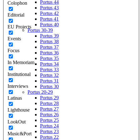
Portus 44
Colophon
Portus 43
Portus 42
Editorial
Portus 41
Portus 40
EU Projects
Portus 30-39
Portus 39
Events
Portus 38
Portus 37
Focus
Portus 36
Portus 35
In Memoriam
Portus 34
Portus 33
Institutional
Portus 32
Portus 31
Interviews
Portus 30
Portus 20-29
Portus 29
Latinas
Portus 28
Portus 27
Lighthouse
Portus 26
Portus 25
LookOut
Portus 24
Portus 23
Music&Port
Portus 22