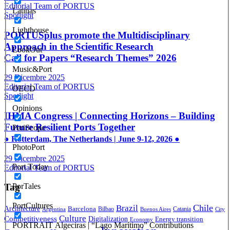
Editorial Team of PORTUS
Latinas
Spotlight
Lighthouse
PORTUSplus promote the Multidisciplinary
Approach in the Scientific Research
LookOut
Call for Papers “Research Themes” 2026
Music&Port
29 Dicembre 2025
Editorial Team of PORTUS
OECD
Spotlight
Opinions
IHMA Congress | Connecting Horizons – Building
Future Resilient Ports Together
PeriScope
● Rotterdam, The Netherlands | June 9-12, 2026 ●
PhotoPort
29 Dicembre 2025
Port Today
Editorial Team of PORTUS
Tag
PorTales
PortCultures
Brazil
Chile
Architecture
Barcelona
Bilbao
Catania
Argentina
Buenos Aires
City
Culture
Competitiveness
Digitalization
Energy transition
Economy
PORTRAIT Algeciras | “Lago Marítimo” Contributions