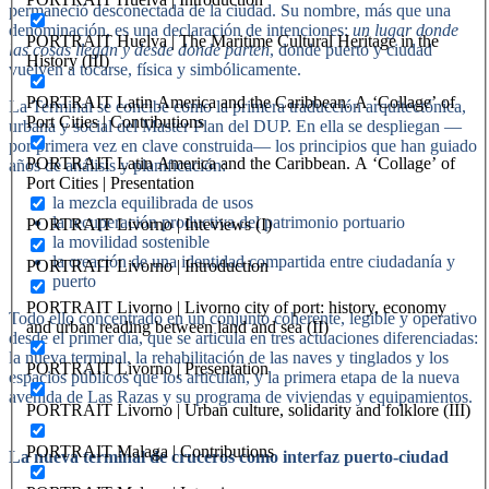
permaneció desconectada de la ciudad. Su nombre, más que una
denominación, es una declaración de intenciones:
un lugar donde
PORTRAIT Huelva | The Maritime Cultural Heritage in the
las cosas llegan y desde donde parten
, donde puerto y ciudad
History (III)
vuelven a tocarse, física y simbólicamente.
PORTRAIT Latin America and the Caribbean. A ‘Collage’ of
La Terminal se concibe como la primera traducción arquitectónica,
Port Cities | Contributions
urbana y social del Master Plan del DUP. En ella se despliegan —
por primera vez en clave construida— los principios que han guiado
PORTRAIT Latin America and the Caribbean. A ‘Collage’ of
años de análisis y planificación:
Port Cities | Presentation
la mezcla equilibrada de usos
la recuperación productiva del patrimonio portuario
PORTRAIT Livorno | Inteviews (I)
la movilidad sostenible
la creación de una identidad compartida entre ciudadanía y
PORTRAIT Livorno | Introduction
puerto
PORTRAIT Livorno | Livorno city of port: history, economy
Todo ello concentrado en un conjunto coherente, legible y operativo
and urban reading between land and sea (II)
desde el primer día, que se articula en tres actuaciones diferenciadas:
la nueva terminal, la rehabilitación de las naves y tinglados y los
PORTRAIT Livorno | Presentation
espacios públicos que los articulan, y la primera etapa de la nueva
avenida de Las Razas y su programa de viviendas y equipamientos.
PORTRAIT Livorno | Urban culture, solidarity and folklore (III)
PORTRAIT Malaga | Contributions
La nueva terminal de cruceros como interfaz puerto-ciudad