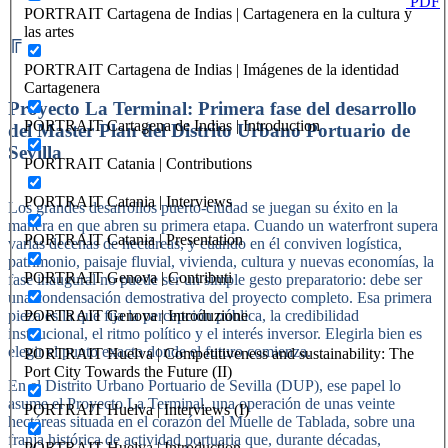
PDF
PORTRAIT Cartagena de Indias | Cartagenera en la cultura y
las artes
╔
PORTRAIT Cartagena de Indias | Imágenes de la identidad
Cartagenera
Proyecto La Terminal: Primera fase del desarrollo
PORTRAIT Cartagena de Indias | Introduction
del Master Plan del Distrito Urbano Portuario de
Sevilla
PORTRAIT Catania | Contributions
PORTRAIT Catania | Interviews
Los grandes desarrollos puerto-ciudad se juegan su éxito en la
manera en que abren su primera etapa. Cuando un waterfront supera
PORTRAIT Catania | Presentation
varias decenas de hectáreas, y cuando en él conviven logística,
patrimonio, paisaje fluvial, vivienda, cultura y nuevas economías, la
PORTRAIT Genova | Contributi
fase inaugural no puede ser un simple gesto preparatorio: debe ser
una condensación demostrativa del proyecto completo. Esa primera
pieza es la que fija la percepción pública, la credibilidad
PORTRAIT Genova | Introduzione
institucional, el ritmo político y el interés inversor. Elegirla bien es
elegir el punto exacto donde el futuro comienza.
PORTRAIT Huelva | Competitiveness and sustainability: The
Port City Towards the Future (II)
En el Distrito Urbano Portuario de Sevilla (DUP), ese papel lo
asume el Proyecto La Terminal, una operación de unas veinte
PORTRAIT Huelva | Interviews (I)
hectáreas situada en el corazón del Muelle de Tablada, sobre una
franja histórica de actividad portuaria que, durante décadas,
PORTRAIT Huelva | Introduction