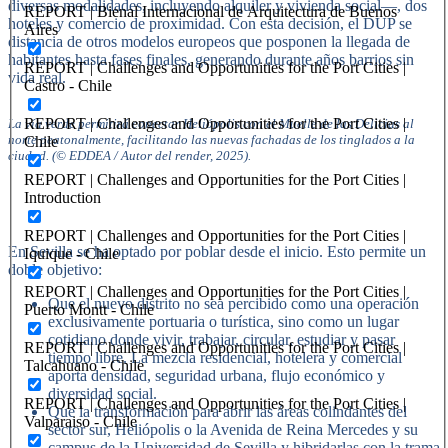
diversas modalidades, incluyendo alquiler y vivienda social—, dos
REPORT | Bienal Internacional de Arquitectura de Buenos
hoteles y comercio de proximidad. Con esta decisión, el DUP se
Aires
distancia de otros modelos europeos que posponen la llegada de
habitantes hasta fases finales, generando durante años barrios sin
REPORT | Challenges and Opportunities for the Port Cities |
vida real.
Castro - Chile
REPORT | Challenges and Opportunities for the Port Cities |
La vía verde permitirá conectar Heliópolis con el Muelle de las Delicias al
norte peatonalmente, facilitando las nuevas fachadas de los tinglados a la
Chile
ciudad. (© EDDEA / Autor del render, 2025).
REPORT | Challenges and Opportunities for the Port Cities |
Introduction
REPORT | Challenges and Opportunities for the Port Cities |
En Sevilla se ha optado por poblar desde el inicio. Esto permite un
Iquique - Chile
doble objetivo:
REPORT | Challenges and Opportunities for the Port Cities |
Que el nuevo distrito no sea percibido como una operación
Puerto Montt - Chile
exclusivamente portuaria o turística, sino como un lugar
cotidiano donde vivir, trabajar, circular, estudiar y pasar
REPORT | Challenges and Opportunities for the Port Cities |
tiempo libre. La mezcla residencial, hotelera y comercial
Talcahuano - Chile
aporta densidad, seguridad urbana, flujo económico y
diversidad social.
REPORT | Challenges and Opportunities for the Port Cities |
Que la transformación para abrir las áreas colindantes del
Valparaiso - Chile
sector sur, Heliópolis o la Avenida de Reina Mercedes y su
campus de la Universidad de Sevilla y hibridarlas con la trama