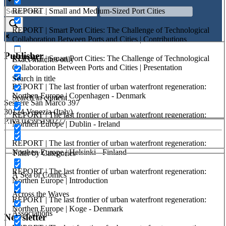
REPORT | Small and Medium-Sized Port Cities
REPORT | Smart Port Cities: The Challenge of Technological
Collaboration Between Ports and Cities | Contributions
Publisher
REPORT | Smart Port Cities: The Challenge of Technological
Exact matches only
Collaboration Between Ports and Cities | Presentation
Search in title
RETE – Association for the Collaboration between Ports and Cities
REPORT | The last frontier of urban waterfront regeneration:
Northen Europe | Copenhagen - Denmark
Search in content
Sestiere San Marco 397
30124 Venezia (Italy)
REPORT | The last frontier of urban waterfront regeneration:
P.Iva 03595190277
Northen Europe | Dublin - Ireland
REPORT | The last frontier of urban waterfront regeneration:
PORTUS - Port-city Relationship and Urban Waterfront
Northen Europe | Helsinki - Finland
Redevelopment
Filter by Categories
ISSN: 2282-5789 (online)
REPORT | The last frontier of urban waterfront regeneration:
A Sea of Comics
ISSN: 1825-9561 (print)
Northen Europe | Introduction
Registration at the Tribunale di Venezia under no. 1502
Across the Waves
(07.03.2005)
REPORT | The last frontier of urban waterfront regeneration:
Northen Europe | Koge - Denmark
Associations
Newsletter