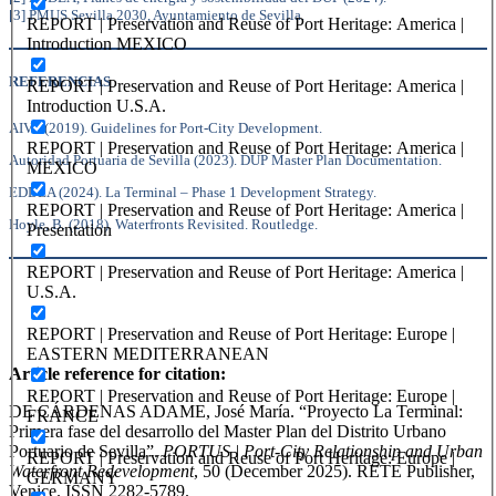
[3] PMUS Sevilla 2030, Ayuntamiento de Sevilla.
REPORT | Preservation and Reuse of Port Heritage: America |
Introduction MEXICO
REFERENCIAS
REPORT | Preservation and Reuse of Port Heritage: America |
Introduction U.S.A.
AIVP (2019). Guidelines for Port-City Development.
REPORT | Preservation and Reuse of Port Heritage: America |
Autoridad Portuaria de Sevilla (2023). DUP Master Plan Documentation.
MEXICO
EDDEA (2024). La Terminal – Phase 1 Development Strategy.
REPORT | Preservation and Reuse of Port Heritage: America |
Hoyle, B. (2018). Waterfronts Revisited. Routledge.
Presentation
REPORT | Preservation and Reuse of Port Heritage: America |
U.S.A.
REPORT | Preservation and Reuse of Port Heritage: Europe |
EASTERN MEDITERRANEAN
Article reference for citation:
REPORT | Preservation and Reuse of Port Heritage: Europe |
DE CÁRDENAS ADAME, José María. “Proyecto La Terminal:
FRANCE
Primera fase del desarrollo del Master Plan del Distrito Urbano
Portuario de Sevilla”.
PORTUS | Port-City Relationship and Urban
REPORT | Preservation and Reuse of Port Heritage: Europe |
Waterfront Redevelopment
, 50 (December 2025). RETE Publisher,
GERMANY
Venice. ISSN 2282-5789.