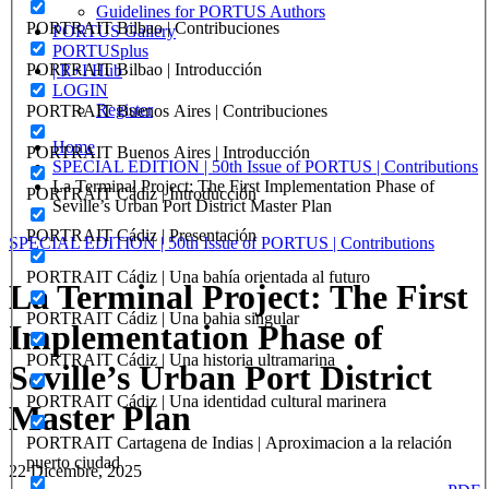
Guidelines for PORTUS Authors
PORTRAIT Bilbao | Contribuciones
PORTUS Gallery
PORTUSplus
PORTRAIT Bilbao | Introducción
| R+I Hub
LOGIN
Register
PORTRAIT Buenos Aires | Contribuciones
Home
PORTRAIT Buenos Aires | Introducción
SPECIAL EDITION | 50th Issue of PORTUS | Contributions
La Terminal Project: The First Implementation Phase of
PORTRAIT Cádiz | Introducción
Seville’s Urban Port District Master Plan
PORTRAIT Cádiz | Presentación
SPECIAL EDITION | 50th Issue of PORTUS | Contributions
PORTRAIT Cádiz | Una bahía orientada al futuro
La Terminal Project: The First
PORTRAIT Cádiz | Una bahia singular
Implementation Phase of
PORTRAIT Cádiz | Una historia ultramarina
Seville’s Urban Port District
PORTRAIT Cádiz | Una identidad cultural marinera
Master Plan
PORTRAIT Cartagena de Indias | Aproximacion a la relación
puerto ciudad
22 Dicembre, 2025