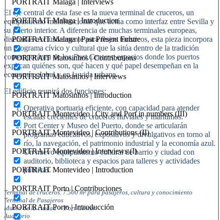
PORTRAIT Malaga | Interviews
El eje central de esta fase es la nueva terminal de cruceros, un
PORTRAIT Malaga | Introduction
equipamiento multifuncional que actúa como interfaz entre Sevilla y
su puerto interior. A diferencia de muchas terminales europeas,
PORTRAIT Malaga | Past Present Future
diseñadas exclusivamente para flujos turísticos, esta pieza incorpora
un programa cívico y cultural que la sitúa dentro de la tradición
contemporánea de los
Port Centers
: espacios donde los puertos
PORTRAIT Matosinhos | Contributions
explican quiénes son, qué hacen y qué papel desempeñan en la
economía global y en la vida urbana.
PORTRAIT Matosinhos | Interviews
El edificio reunirá dos funciones:
PORTRAIT Matosinhos | Introduction
Operativa portuaria eficiente, con capacidad para atender
PORTRAIT Montevideo | City and Port in numbers (III)
escalas crecientes de cruceros fluviales y marítimos.
Port Center y Museo del Puerto, donde se articularán
PORTRAIT Montevideo | Contributions (II)
programas educativos, expositivos y divulgativos en torno al
río, la navegación, el patrimonio industrial y la economía azul.
PORTRAIT Montevideo | Interviews (I)
Un nuevo equipamiento cultural de barrio y ciudad con
auditorio, biblioteca y espacios para talleres y actividades
PORTRAIT Montevideo | Introduction
públicas.
PORTRAIT Porto | Contribuciones
Terminal de cruceros. 7.500 m² para pasajeros, cultura y conocimiento
Terminal de Pasajeros
PORTRAIT Porto | Introducción
Museo de la ciudad + Port Center
Auditorio