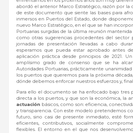
enfrentamos en los próximos años son muy diferentes
abordó el anterior Marco Estratégico, razón por la 
de este documento que siente las bases para afron
inmersos en Puertos del Estado, donde disponem
nuevo Marco Estratégico, en el que se han incorpo
Portuarias surgidas de la última reunión mantenida 
como otras sugerencias procedentes del sector p
jornadas de presentación llevadas a cabo dura
esperamos que pueda estar aprobado antes de 
aplicación práctica desde principios de 2021. U
amplísimo grado de consenso que se ha alcan
Autoridades Portuarias, prácticamente unanimidad e
los puertos que queremos para la próxima década,
dónde debemos enforcar nuestros esfuerzos y, fina
Para ello el documento se ha enfocado bajo tres 
directa a los puertos, y que son la económica, la amb
actuación
básicos, como son: eficiencia, conectivida
y transparencia. Con este modelo pretendemos con
futuro, sino casi de presente inmediato, esté fo
eficientes, contributivos, socialmente comprom
flexibles. El entorno en el que nos desenvolvem