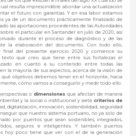
 de los que existían a finales del siglo XX cuando se
cual resulta imprescindible abordar una actualización
tar el futuro con garantías. Y en esa labor estamos
os ya de un documento prácticamente finalizado de
rado las aportaciones procedentes de las Autoridades
sobre el particular en Santander en julio de 2020, así
rivado durante el proceso de diagnóstico y de las
nte la elaboración del documento. Con todo ello,
final del presente ejercicio 2020 y comience su
n texto que creo que tiene entre sus fortalezas el
zado en cuanto a su contenido entre todas las
n la mayoría de sus aspectos, acerca de la visión de
 qué objetivos debemos tener en el horizonte, hacia
lmente, cómo vamos a conseguirlo y medir todo ello.
perspectivas o
dimensiones
que afectan de manera
iental y la social o institucional y siete
criterios de
d, digitalización, innovación, sostenibilidad, seguridad
seguir que nuestro sistema portuario, no ya solo de
rmado por puertos que sean sostenibles, integrados,
etidos, seguros e inteligentes. Y también puertos
os hoy poco tiene que ver con el de la generación