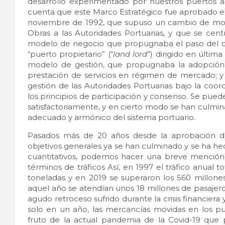
desarrollo experimentado por nuestros puertos a
cuenta que este Marco Estratégico fue aprobado 
noviembre de 1992, que supuso un cambio de mode
Obras a las Autoridades Portuarias, y que se cen
modelo de negocio que propugnaba el paso del c
“puerto propietario” (“
land lord
”) dirigido en última
modelo de gestión, que propugnaba la adopción de
prestación de servicios en régimen de mercado; 
gestión de las Autoridades Portuarias bajo la coo
los principios de participación y consenso. Se pue
satisfactoriamente, y en cierto modo se han culmin
adecuado y armónico del sistema portuario.
Pasados más de 20 años desde la aprobación de
objetivos generales ya se han culminado y se ha hec
cuantitativos, podemos hacer una breve mención 
términos de tráficos Así, en 1997 el tráfico anual 
toneladas y en 2019 se superaron los 560 millones
aquel año se atendían unos 18 millones de pasajero
agudo retroceso sufrido durante la crisis financier
solo en un año, las mercancías movidas en los p
fruto de la actual pandemia de la Covid-19 que