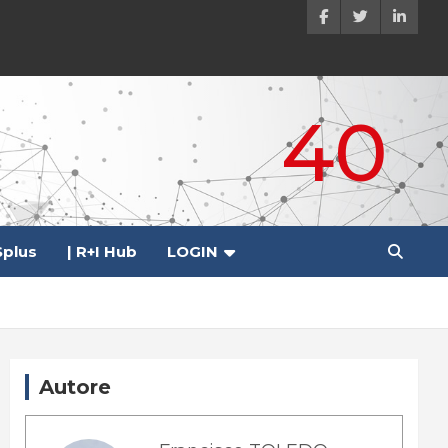
40
plus
| R+I Hub
LOGIN
Autore