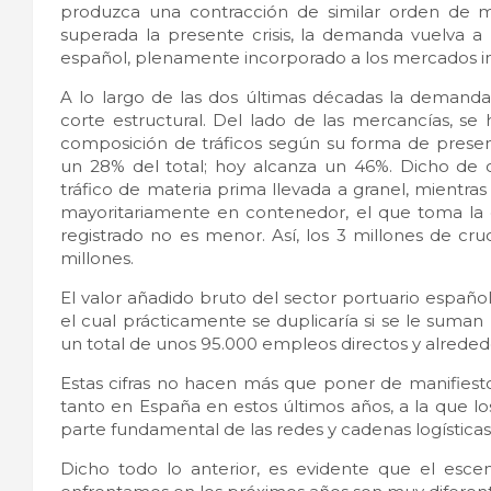
produzca una contracción de similar orden de 
superada la presente crisis, la demanda vuelva a
español, plenamente incorporado a los mercados in
A lo largo de las dos últimas décadas la demand
corte estructural. Del lado de las mercancías, s
composición de tráficos según su forma de presen
un 28% del total; hoy alcanza un 46%. Dicho de
tráfico de materia prima llevada a granel, mientr
mayoritariamente en contenedor, el que toma la d
registrado no es menor. Así, los 3 millones de c
millones.
El valor añadido bruto del sector portuario español
el cual prácticamente se duplicaría si se le suman 
un total de unos 95.000 empleos directos y alreded
Estas cifras no hacen más que poner de manifiesto
tanto en España en estos últimos años, a la que 
parte fundamental de las redes y cadenas logísticas
Dicho todo lo anterior, es evidente que el esce