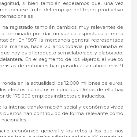
magnitud, si bien también esperamos que, una vez
 recuperarse fruto del empuje del tejido productivo
ternacionales.
a ha registrado también cambios muy relevantes de
e ha terminado por dar un vuelco espectacular en la
tación. En 1997, la mercancía general representaba
 otra manera, hace 20 años todavía predominaba el
as que hoy es el producto semielaborado y elaborado,
elantera. En el segmento de los viajeros, el vuelco
ruceristas de entonces han pasado a ser ahora más 9
 ronda en la actualidad los 12.000 millones de euros,
los efectos indirectos e inducidos. Detrás de ello hay
or de 175.000 empleos indirectos e inducidos.
 la intensa transformación social y económica vivida
los puertos han contribuido de forma relevante como
 nacionales.
nario económico general y los retos a los que nos