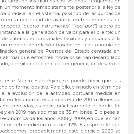
 lo largo de los últimos casi 25 años. Tengamos en
en un momento inmediatamente posterior a la ley de
lo radical en el sistema, pasando de las Juntas de
tró en la necesidad de avanzar en tres modelos: un
oncepto “puerto instrumento” (“
tool port
”) a otro de
 instancia a la generación de valor para el cliente; un
 criterios empresariales flexibles y cercanos a la
y un modelo de relación basado en la autonomía de
rdinación general de Puertos del Estado centrada en
de afirmar que estos tres modelos se han desarrollado
ado, permitiendo, con carácter general, un desarrollo
 este Marco Estratégico, se puede decir que sus
ho de forma positiva. Para ello, y mirado en términos
a la evolución de la actividad portuaria medida en
total en los puertos españoles era de 290 millones de
 de toneladas, es decir, prácticamente el doble. En
s y en 2019 han sido más de 35 millones. Ello pese al
a y económica de los años 2008 y 2009, en que, en tan
uertos retrocedieron más del 12%. Es esperable que
 padecemos, probablemente este ejercicio 2020 se