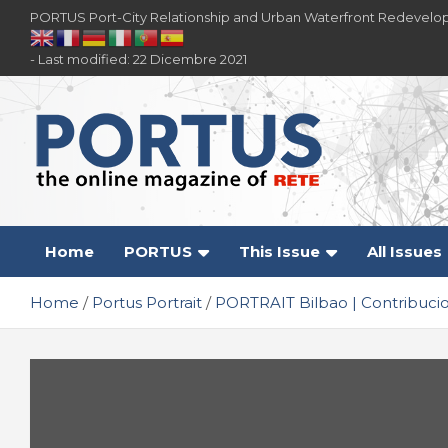
Skip
PORTUS Port-City Relationship and Urban Waterfront Redevelo
to
content
- Last modified: 22 Dicembre 2021
PORTUS
Port-city Relationship and Urban Waterfront
Redevelopment
Home
PORTUS
This Issue
All Issues
Home
Portus Portrait
PORTRAIT Bilbao | Contribuci