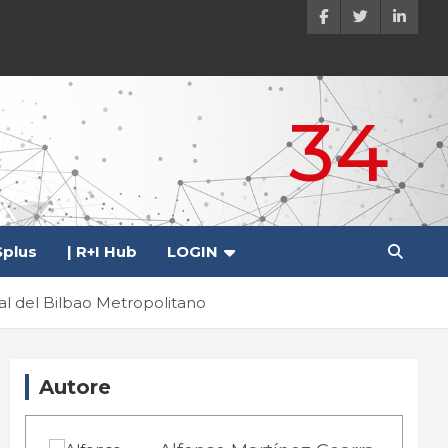
34
plus
| R+I Hub
LOGIN
al del Bilbao Metropolitano
Autore