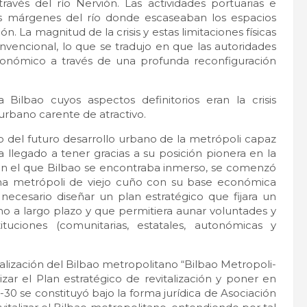
ravés del río Nervión. Las actividades portuarias e
las márgenes del río donde escaseaban los espacios
. La magnitud de la crisis y estas limitaciones físicas
onvencional, lo que se tradujo en que las autoridades
onómico a través de una profunda reconfiguración
 Bilbao cuyos aspectos definitorios eran la crisis
 urbano carente de atractivo.
to del futuro desarrollo urbano de la metrópoli capaz
 llegado a tener gracias a su posición pionera en la
 en el que Bilbao se encontraba inmerso, se comenzó
una metrópoli de viejo cuño con su base económica
 necesario diseñar un plan estratégico que fijara un
o a largo plazo y que permitiera aunar voluntades y
tituciones (comunitarias, estatales, autonómicas y
talización del Bilbao metropolitano “Bilbao Metropoli-
izar el Plan estratégico de revitalización y poner en
i-30 se constituyó bajo la forma jurídica de Asociación