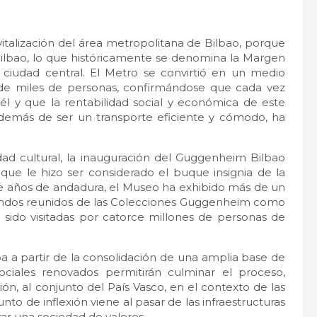
vitalización del área metropolitana de Bilbao, porque
de Bilbao, lo que históricamente se denomina la Margen
 ciudad central. El Metro se convirtió en un medio
os de miles de personas, confirmándose que cada vez
l y que la rentabilidad social y económica de este
además de ser un transporte eficiente y cómodo, ha
dad cultural, la inauguración del Guggenheim Bilbao
que le hizo ser considerado el buque insignia de la
ince años de andadura, el Museo ha exhibido más de un
fondos reunidos de las Colecciones Guggenheim como
 sido visitadas por catorce millones de personas de
a a partir de la consolidación de una amplia base de
 sociales renovados permitirán culminar el proceso,
ón, al conjunto del País Vasco, en el contexto de las
to de inflexión viene al pasar de las infraestructuras
rar una sociedad de valores.