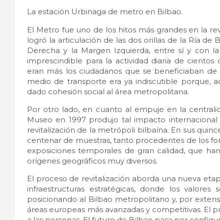
La estación Urbinaga de metro en Bilbao.
El Metro fue uno de los hitos más grandes en la re
logró la articulación de las dos orillas de la Ría 
Derecha y la Margen Izquierda, entre sí y con la
imprescindible para la actividad diaria de cient
eran más los ciudadanos que se beneficiaban de é
medio de transporte era ya indiscutible porque, 
dado cohesión social al área metropolitana.
Por otro lado, en cuanto al empuje en la centrali
Museo en 1997 produjo tal impacto internacional 
revitalización de la metrópoli bilbaína. En sus qu
centenar de muestras, tanto procedentes de los 
exposiciones temporales de gran calidad, que han
orígenes geográficos muy diversos.
El proceso de revitalización aborda una nueva etap
infraestructuras estratégicas, donde los valores
posicionando al Bilbao metropolitano y, por extensi
áreas europeas más avanzadas y competitivas. El pun
a las personas. El futuro de Bilbao pasa por configu