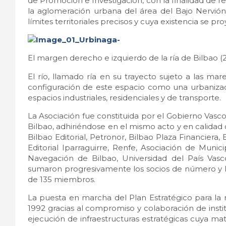
de Promoción e Investigación, con la finalidad de re
la aglomeración urbana del área del Bajo Nervión
límites territoriales precisos y cuya existencia se pr
El margen derecho e izquierdo de la ría de Bilbao (2
El río, llamado ría en su trayecto sujeto a las mar
configuración de este espacio como una urbanizaci
espacios industriales, residenciales y de transporte.
La Asociación fue constituida por el Gobierno Vasco
Bilbao, adhiriéndose en el mismo acto y en calidad
Bilbao Editorial, Petronor, Bilbao Plaza Financiera,
Editorial Iparraguirre, Renfe, Asociación de Muni
Navegación de Bilbao, Universidad del País Vasc
sumaron progresivamente los socios de número y los
de 135 miembros.
La puesta en marcha del Plan Estratégico para la 
1992 gracias al compromiso y colaboración de insti
ejecución de infraestructuras estratégicas cuya ma