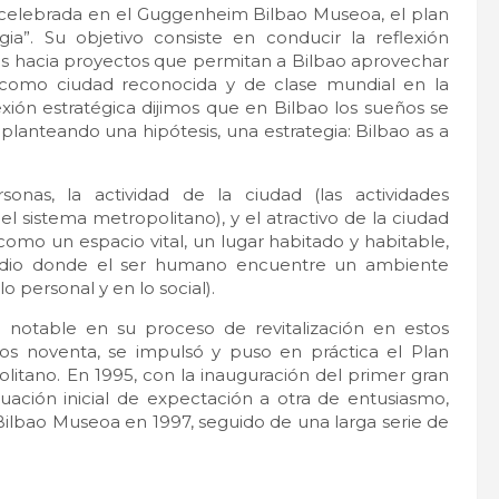
y celebrada en el Guggenheim Bilbao Museoa, el plan
ia”. Su objetivo consiste en conducir la reflexión
les hacia proyectos que permitan a Bilbao aprovechar
i como ciudad reconocida y de clase mundial en la
exión estratégica dijimos que en Bilbao los sueños se
anteando una hipótesis, una estrategia: Bilbao as a
onas, la actividad de la ciudad (las actividades
l sistema metropolitano), y el atractivo de la ciudad
 como un espacio vital, un lugar habitado y habitable,
 medio donde el ser humano encuentre un ambiente
o personal y en lo social).
notable en su proceso de revitalización en estos
los noventa, se impulsó y puso en práctica el Plan
politano. En 1995, con la inauguración del primer gran
tuación inicial de expectación a otra de entusiasmo,
ilbao Museoa en 1997, seguido de una larga serie de