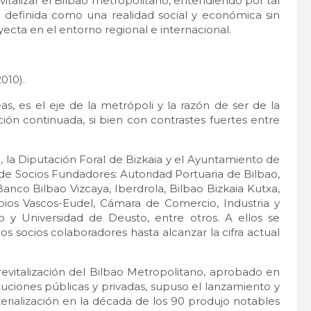
vitalizar el Bilbao metropolitano, entendiendo por tal
 definida como una realidad social y económica sin
oyecta en el entorno regional e internacional.
010).
eas, es el eje de la metrópoli y la razón de ser de la
ón continuada, si bien con contrastes fuertes entre
, la Diputación Foral de Bizkaia y el Ayuntamiento de
 de Socios Fundadores: Autoridad Portuaria de Bilbao,
 Banco Bilbao Vizcaya, Iberdrola, Bilbao Bizkaia Kutxa,
cipios Vascos-Eudel, Cámara de Comercio, Industria y
o y Universidad de Deusto, entre otros. A ellos se
 socios colaboradores hasta alcanzar la cifra actual
revitalización del Bilbao Metropolitano, aprobado en
tuciones públicas y privadas, supuso el lanzamiento y
terialización en la década de los 90 produjo notables