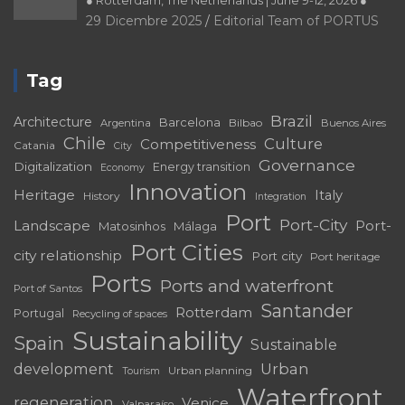
● Rotterdam, The Netherlands | June 9-12, 2026 ●
29 Dicembre 2025
Editorial Team of PORTUS
Tag
Brazil
Architecture
Barcelona
Bilbao
Argentina
Buenos Aires
Chile
Culture
Competitiveness
Catania
City
Governance
Digitalization
Energy transition
Economy
Innovation
Heritage
Italy
History
Integration
Port
Port-City
Landscape
Port-
Matosinhos
Málaga
Port Cities
city relationship
Port city
Port heritage
Ports
Ports and waterfront
Port of Santos
Santander
Rotterdam
Portugal
Recycling of spaces
Sustainability
Spain
Sustainable
development
Urban
Urban planning
Tourism
Waterfront
regeneration
Venice
Valparaíso