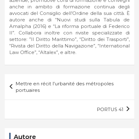
aziende, promuove corsi di formazione e convegni
anche in ambito di formazione continua degli
avvocati del Consiglio dell’Ordine della sua città. È
autore anche di “Nuovi studi sulla Tabula de
Amalpha (2016) e “La riforma portuale di Federico
II”. Collabora inoltre con riviste specializzate di
settore: ”Il Diritto Marittimo”, “Diritto dei Trasporti”,
“Rivista del Diritto della Navigazione”, “International
Law Office”, “Altalex”, e altre.
Navigazione
Mettre en récit l’urbanité des métropoles
articoli
portuaires
PORTUS 41
Autore